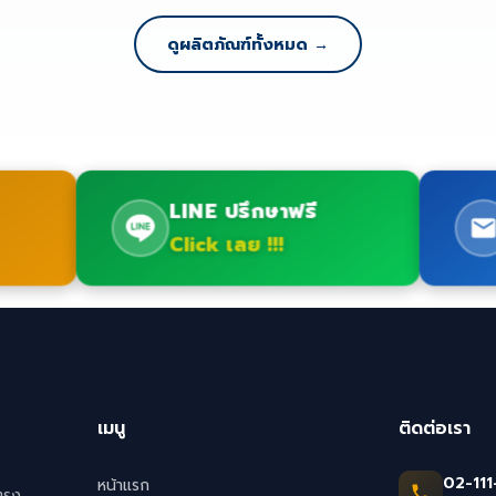
ดูผลิตภัณฑ์ทั้งหมด →
LINE ปรึกษาฟรี
Click เลย !!!
เมนู
ติดต่อเรา
02-111
หน้าแรก
ตรง