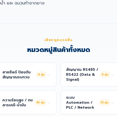
นน้ำ และ ฉนวนทำจากยาง
เลือกดูหมวดอื่น
หมวดหมู่สินค้าทั้งหมด
สัญญาณ RS485 /
สายชีลด์ ป้องกัน
→
→
RS422 (Data &
5
รุ่น
5
รุ่น
สัญญาณรบกวน
Signal)
ระบบ
ความร้อนสูง / ทน
→
→
Automation /
10
รุ่น
13
รุ่น
สารเคมี-น้ำมัน
PLC / Network