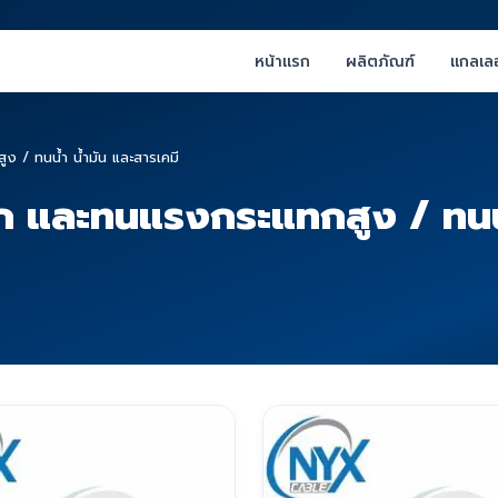
หน้าแรก
ผลิตภัณฑ์
แกลเลอ
 / ทนน้ำ น้ำมัน และสารเคมี
 และทนแรงกระแทกสูง / ทนน้ำ