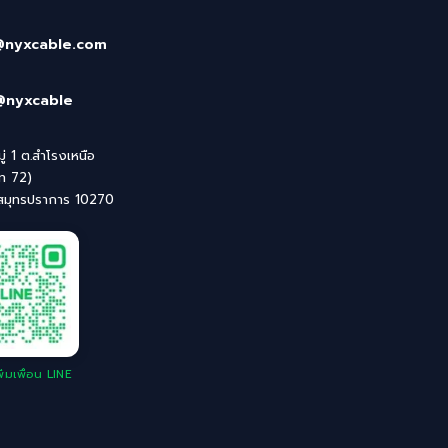
@nyxcable.com
@nyxcable
่ 1 ต.สำโรงเหนือ
ิท 72)
 สมุทรปราการ 10270
่มเพื่อน LINE