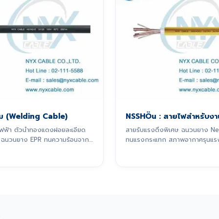
อม (Welding Cable)
NSSHÖu : สายไฟสำหรับงา
มไฟฟ้า ตัวนำทองแดงฝอยละเอียด
สายรับแรงดึงพิเศษ ฉนวนยาง N
 ฉนวนยาง EPR ทนความร้อนจาก
ทนแรงกระแทก สภาพอากาศรุนแร