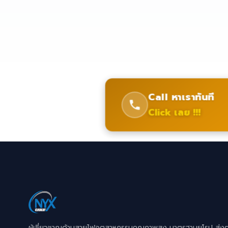
Call หาเราทันที
Click เลย !!!
ผู้เชี่ยวชาญด้านสายไฟอุตสาหกรรมคุณภาพสูง มาตรฐานยุโรป ส่ง