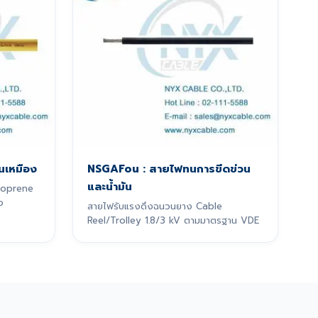
นเหมือง
NSGAFou : สายไฟทนการขีดข่วน
และน้ำมัน
eoprene
ง
สายไฟรับแรงดึงฉนวนยาง Cable
Reel/Trolley 1.8/3 kV ตามมาตรฐาน VDE