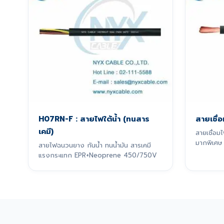
H07RN-F : สายไฟใต้น้ำ (ทนสาร
สายเชื่
เคมี)
สายเชื่อ
มากพิเศษ
สายไฟฉนวนยาง กันน้ำ ทนน้ำมัน สารเคมี
การเชื่อม
แรงกระแทก EPR+Neoprene 450/750V