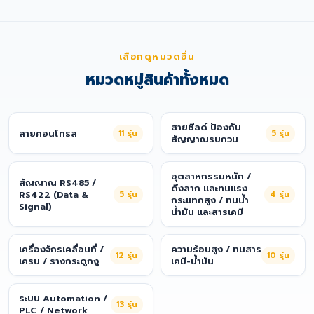
เลือกดูหมวดอื่น
หมวดหมู่สินค้าทั้งหมด
สายชีลด์ ป้องกัน
สายคอนโทรล
11
รุ่น
5
รุ่น
สัญญาณรบกวน
อุตสาหกรรมหนัก /
สัญญาณ RS485 /
ดึงลาก และทนแรง
RS422 (Data &
5
รุ่น
4
รุ่น
กระแทกสูง / ทนน้ำ
Signal)
น้ำมัน และสารเคมี
เครื่องจักรเคลื่อนที่ /
ความร้อนสูง / ทนสาร
12
รุ่น
10
รุ่น
เครน / รางกระดูกงู
เคมี-น้ำมัน
ระบบ Automation /
13
รุ่น
PLC / Network