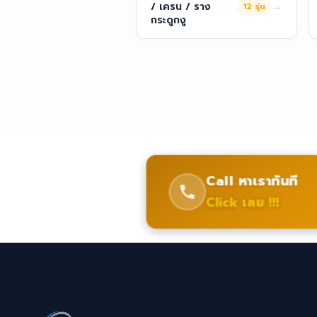
→
/ เครน / ราง
12
รุ่น
กระดูกงู
Call หาเราทันที
Click เลย !!!