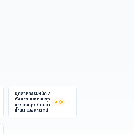
อุตสาหกรรมหนัก /
ดึงลาก และทนแรง
→
4
รุ่น
กระแทกสูง / ทนน้ำ
น้ำมัน และสารเคมี