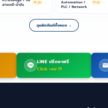
ความร้อนสูง / ทน
→
→
Automation /
10
รุ่น
13
รุ่น
สารเคมี-น้ำมัน
PLC / Network
ดูผลิตภัณฑ์ทั้งหมด →
LINE ปรึกษาฟรี
Click เลย !!!