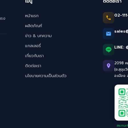
เมนู
ติดต่อเรา
02-111
หน้าแรก
ตรง
ผลิตภัณฑ์
sales
ข่าว & บทความ
แกลเลอรี่
LINE:
เกี่ยวกับเรา
2098 หมู
ติดต่อเรา
(ซ.สุขุมว
นโยบายความเป็นส่วนตัว
อ.เมือง
สแกนเพิ