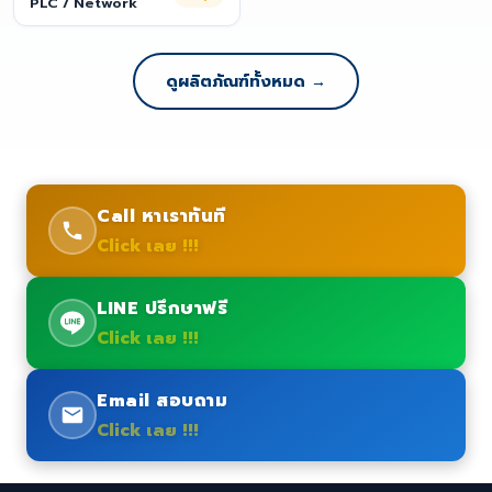
PLC / Network
ดูผลิตภัณฑ์ทั้งหมด →
Call หาเราทันที
Click เลย !!!
LINE ปรึกษาฟรี
Click เลย !!!
Email สอบถาม
Click เลย !!!