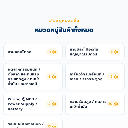
เลือกดูหมวดอื่น
หมวดหมู่สินค้าทั้งหมด
สายชีลด์ ป้องกัน
สายคอนโทรล
11
รุ่น
5
รุ่น
สัญญาณรบกวน
อุตสาหกรรมหนัก /
ดึงลาก และทนแรง
เครื่องจักรเคลื่อนที่ /
4
รุ่น
12
รุ่น
กระแทกสูง / ทนน้ำ
เครน / รางกระดูกงู
น้ำมัน และสารเคมี
Wiring ตู้ MDB /
ความร้อนสูง / ทนสาร
Power Supply /
2
รุ่น
10
รุ่น
เคมี-น้ำมัน
Battery
ระบบ Automation /
13
รุ่น