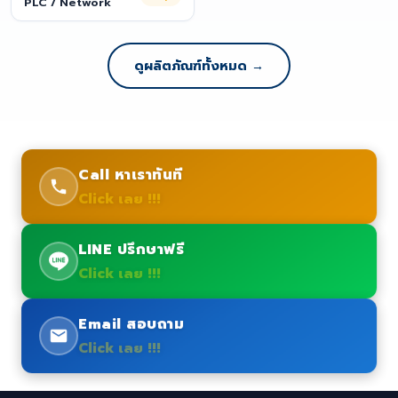
PLC / Network
ดูผลิตภัณฑ์ทั้งหมด →
Call หาเราทันที
Click เลย !!!
LINE ปรึกษาฟรี
Click เลย !!!
Email สอบถาม
Click เลย !!!