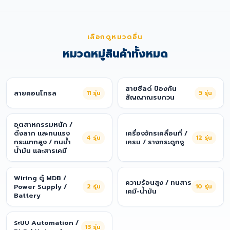
เลือกดูหมวดอื่น
หมวดหมู่สินค้าทั้งหมด
สายชีลด์ ป้องกัน
สายคอนโทรล
11
รุ่น
5
รุ่น
สัญญาณรบกวน
อุตสาหกรรมหนัก /
ดึงลาก และทนแรง
เครื่องจักรเคลื่อนที่ /
4
รุ่น
12
รุ่น
กระแทกสูง / ทนน้ำ
เครน / รางกระดูกงู
น้ำมัน และสารเคมี
Wiring ตู้ MDB /
ความร้อนสูง / ทนสาร
Power Supply /
2
รุ่น
10
รุ่น
เคมี-น้ำมัน
Battery
ระบบ Automation /
13
รุ่น