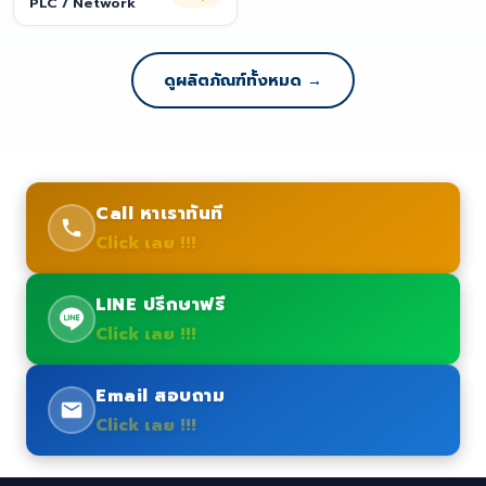
PLC / Network
ดูผลิตภัณฑ์ทั้งหมด →
Call หาเราทันที
Click เลย !!!
LINE ปรึกษาฟรี
Click เลย !!!
Email สอบถาม
Click เลย !!!