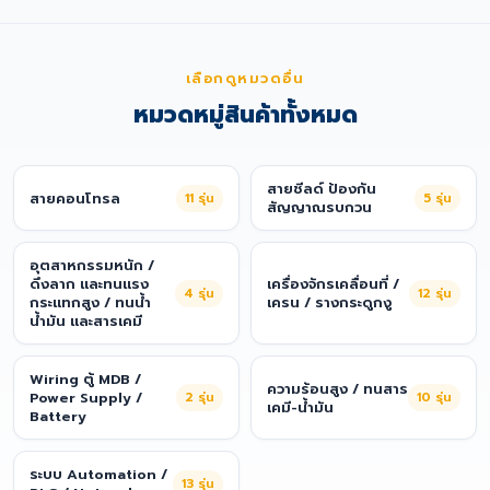
เลือกดูหมวดอื่น
หมวดหมู่สินค้าทั้งหมด
สายชีลด์ ป้องกัน
สายคอนโทรล
11
รุ่น
5
รุ่น
สัญญาณรบกวน
อุตสาหกรรมหนัก /
ดึงลาก และทนแรง
เครื่องจักรเคลื่อนที่ /
4
รุ่น
12
รุ่น
กระแทกสูง / ทนน้ำ
เครน / รางกระดูกงู
น้ำมัน และสารเคมี
Wiring ตู้ MDB /
ความร้อนสูง / ทนสาร
Power Supply /
2
รุ่น
10
รุ่น
เคมี-น้ำมัน
Battery
ระบบ Automation /
13
รุ่น