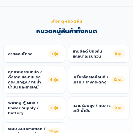
เลือกดูหมวดอื่น
หมวดหมู่สินค้าทั้งหมด
สายชีลด์ ป้องกัน
สายคอนโทรล
11
รุ่น
5
รุ่น
สัญญาณรบกวน
อุตสาหกรรมหนัก /
ดึงลาก และทนแรง
เครื่องจักรเคลื่อนที่ /
4
รุ่น
12
รุ่น
กระแทกสูง / ทนน้ำ
เครน / รางกระดูกงู
น้ำมัน และสารเคมี
Wiring ตู้ MDB /
ความร้อนสูง / ทนสาร
Power Supply /
2
รุ่น
10
รุ่น
เคมี-น้ำมัน
Battery
ระบบ Automation /
13
รุ่น