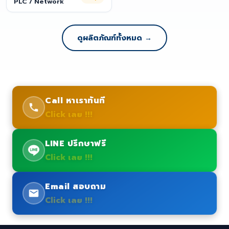
PLC / Network
ดูผลิตภัณฑ์ทั้งหมด →
Call หาเราทันที
Click เลย !!!
LINE ปรึกษาฟรี
Click เลย !!!
Email สอบถาม
Click เลย !!!