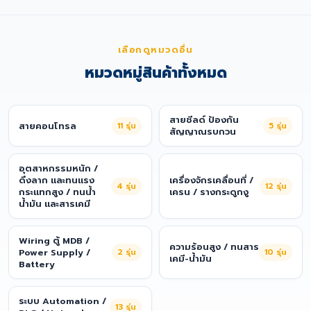
เลือกดูหมวดอื่น
หมวดหมู่สินค้าทั้งหมด
สายชีลด์ ป้องกัน
สายคอนโทรล
11
รุ่น
5
รุ่น
สัญญาณรบกวน
อุตสาหกรรมหนัก /
ดึงลาก และทนแรง
เครื่องจักรเคลื่อนที่ /
4
รุ่น
12
รุ่น
กระแทกสูง / ทนน้ำ
เครน / รางกระดูกงู
น้ำมัน และสารเคมี
Wiring ตู้ MDB /
ความร้อนสูง / ทนสาร
Power Supply /
2
รุ่น
10
รุ่น
เคมี-น้ำมัน
Battery
ระบบ Automation /
13
รุ่น