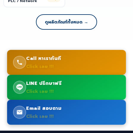
PLC / Network
ดูผลิตภัณฑ์ทั้งหมด →
Call หาเราทันที
Click เลย !!!
LINE ปรึกษาฟรี
Click เลย !!!
Email สอบถาม
Click เลย !!!