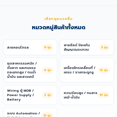
เลือกดูหมวดอื่น
หมวดหมู่สินค้าทั้งหมด
สายชีลด์ ป้องกัน
สายคอนโทรล
11
รุ่น
5
รุ่น
สัญญาณรบกวน
อุตสาหกรรมหนัก /
ดึงลาก และทนแรง
เครื่องจักรเคลื่อนที่ /
4
รุ่น
12
รุ่น
กระแทกสูง / ทนน้ำ
เครน / รางกระดูกงู
น้ำมัน และสารเคมี
Wiring ตู้ MDB /
ความร้อนสูง / ทนสาร
Power Supply /
2
รุ่น
10
รุ่น
เคมี-น้ำมัน
Battery
ระบบ Automation /
13
รุ่น