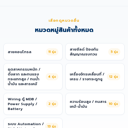
เลือกดูหมวดอื่น
หมวดหมู่สินค้าทั้งหมด
สายชีลด์ ป้องกัน
สายคอนโทรล
11
รุ่น
5
รุ่น
สัญญาณรบกวน
อุตสาหกรรมหนัก /
ดึงลาก และทนแรง
เครื่องจักรเคลื่อนที่ /
4
รุ่น
12
รุ่น
กระแทกสูง / ทนน้ำ
เครน / รางกระดูกงู
น้ำมัน และสารเคมี
Wiring ตู้ MDB /
ความร้อนสูง / ทนสาร
Power Supply /
2
รุ่น
10
รุ่น
เคมี-น้ำมัน
Battery
ระบบ Automation /
13
รุ่น