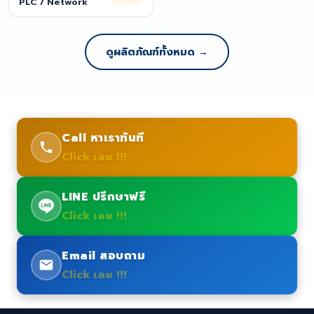
PLC / Network
ดูผลิตภัณฑ์ทั้งหมด →
Call หาเราทันที
Click เลย !!!
LINE ปรึกษาฟรี
Click เลย !!!
Email สอบถาม
Click เลย !!!