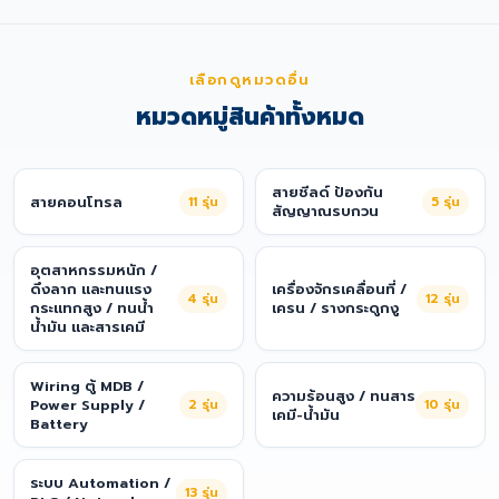
เลือกดูหมวดอื่น
หมวดหมู่สินค้าทั้งหมด
สายชีลด์ ป้องกัน
สายคอนโทรล
11
รุ่น
5
รุ่น
สัญญาณรบกวน
อุตสาหกรรมหนัก /
ดึงลาก และทนแรง
เครื่องจักรเคลื่อนที่ /
4
รุ่น
12
รุ่น
กระแทกสูง / ทนน้ำ
เครน / รางกระดูกงู
น้ำมัน และสารเคมี
Wiring ตู้ MDB /
ความร้อนสูง / ทนสาร
Power Supply /
2
รุ่น
10
รุ่น
เคมี-น้ำมัน
Battery
ระบบ Automation /
13
รุ่น