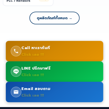
PLC / Network
ดูผลิตภัณฑ์ทั้งหมด →
Call หาเราทันที
Click เลย !!!
LINE ปรึกษาฟรี
Click เลย !!!
Email สอบถาม
Click เลย !!!