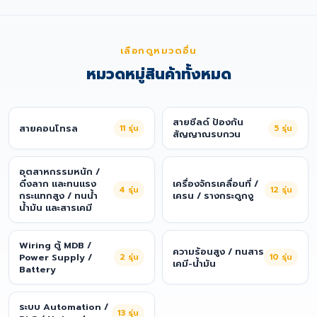
เลือกดูหมวดอื่น
หมวดหมู่สินค้าทั้งหมด
สายชีลด์ ป้องกัน
สายคอนโทรล
11
รุ่น
5
รุ่น
สัญญาณรบกวน
อุตสาหกรรมหนัก /
ดึงลาก และทนแรง
เครื่องจักรเคลื่อนที่ /
4
รุ่น
12
รุ่น
กระแทกสูง / ทนน้ำ
เครน / รางกระดูกงู
น้ำมัน และสารเคมี
Wiring ตู้ MDB /
ความร้อนสูง / ทนสาร
Power Supply /
2
รุ่น
10
รุ่น
เคมี-น้ำมัน
Battery
ระบบ Automation /
13
รุ่น