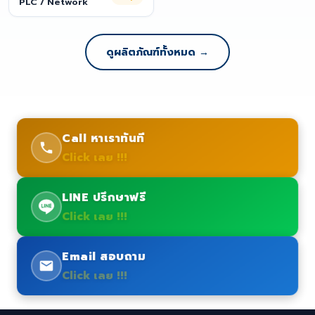
PLC / Network
ดูผลิตภัณฑ์ทั้งหมด →
Call หาเราทันที
Click เลย !!!
LINE ปรึกษาฟรี
Click เลย !!!
Email สอบถาม
Click เลย !!!