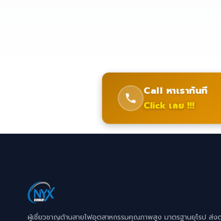
Call หาเราทันที
Click เลย !!!
ผู้เชี่ยวชาญด้านสายไฟอุตสาหกรรมคุณภาพสูง มาตรฐานยุโรป ส่ง