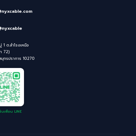
@nyxcable.com
@nyxcable
่ 1 ต.สำโรงเหนือ
ิท 72)
 สมุทรปราการ 10270
่มเพื่อน LINE