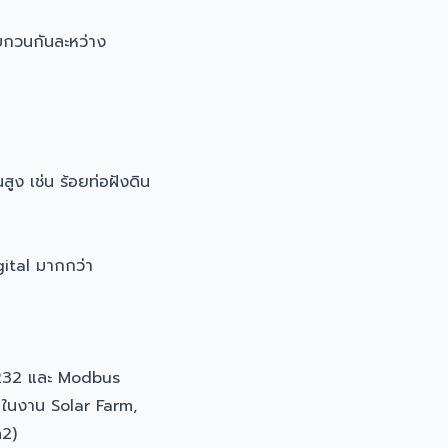
บกวนกันละหว่าง
ูง เช่น ร้อยท่อฝังดิน
ital มากกว่า
232 และ Modbus
อ ในงาน Solar Farm,
m2)