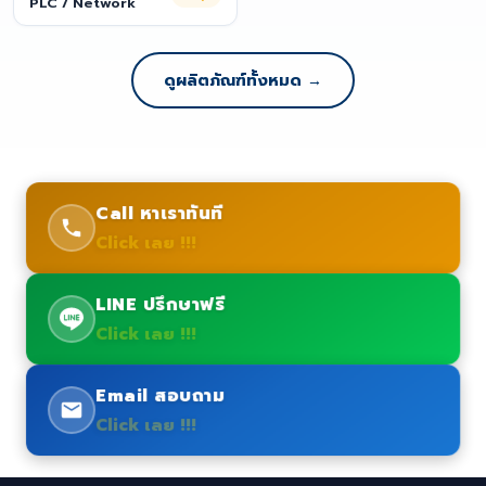
PLC / Network
ดูผลิตภัณฑ์ทั้งหมด →
Call หาเราทันที
Click เลย !!!
LINE ปรึกษาฟรี
Click เลย !!!
Email สอบถาม
Click เลย !!!