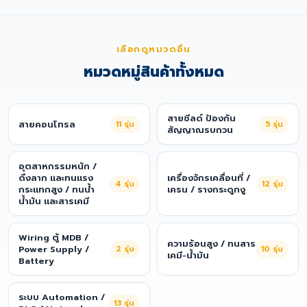
เลือกดูหมวดอื่น
หมวดหมู่สินค้าทั้งหมด
สายชีลด์ ป้องกัน
สายคอนโทรล
11
รุ่น
5
รุ่น
สัญญาณรบกวน
อุตสาหกรรมหนัก /
ดึงลาก และทนแรง
เครื่องจักรเคลื่อนที่ /
4
รุ่น
12
รุ่น
กระแทกสูง / ทนน้ำ
เครน / รางกระดูกงู
น้ำมัน และสารเคมี
Wiring ตู้ MDB /
ความร้อนสูง / ทนสาร
Power Supply /
2
รุ่น
10
รุ่น
เคมี-น้ำมัน
Battery
ระบบ Automation /
13
รุ่น