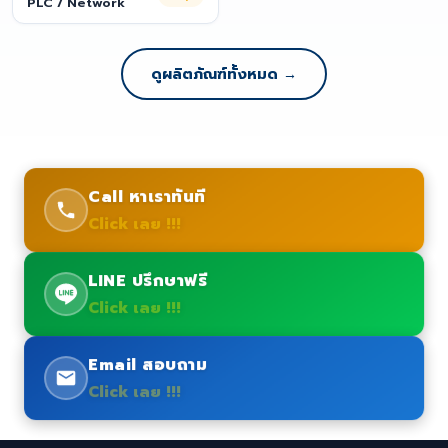
PLC / Network
ดูผลิตภัณฑ์ทั้งหมด →
Call หาเราทันที
Click เลย !!!
LINE ปรึกษาฟรี
Click เลย !!!
Email สอบถาม
Click เลย !!!