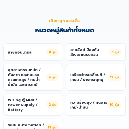
เลือกดูหมวดอื่น
หมวดหมู่สินค้าทั้งหมด
สายชีลด์ ป้องกัน
สายคอนโทรล
11
รุ่น
5
รุ่น
สัญญาณรบกวน
อุตสาหกรรมหนัก /
ดึงลาก และทนแรง
เครื่องจักรเคลื่อนที่ /
4
รุ่น
12
รุ่น
กระแทกสูง / ทนน้ำ
เครน / รางกระดูกงู
น้ำมัน และสารเคมี
Wiring ตู้ MDB /
ความร้อนสูง / ทนสาร
Power Supply /
2
รุ่น
10
รุ่น
เคมี-น้ำมัน
Battery
ระบบ Automation /
13
รุ่น