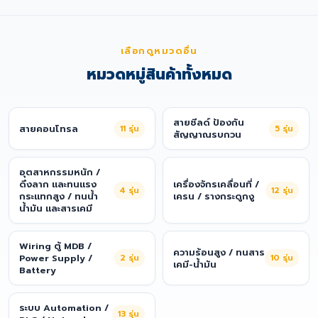
เลือกดูหมวดอื่น
หมวดหมู่สินค้าทั้งหมด
สายชีลด์ ป้องกัน
สายคอนโทรล
11
รุ่น
5
รุ่น
สัญญาณรบกวน
อุตสาหกรรมหนัก /
ดึงลาก และทนแรง
เครื่องจักรเคลื่อนที่ /
4
รุ่น
12
รุ่น
กระแทกสูง / ทนน้ำ
เครน / รางกระดูกงู
น้ำมัน และสารเคมี
Wiring ตู้ MDB /
ความร้อนสูง / ทนสาร
Power Supply /
2
รุ่น
10
รุ่น
เคมี-น้ำมัน
Battery
ระบบ Automation /
13
รุ่น