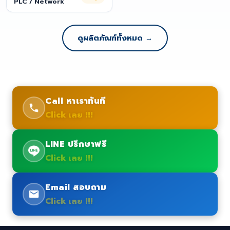
PLC / Network
ดูผลิตภัณฑ์ทั้งหมด →
Call หาเราทันที
Click เลย !!!
LINE ปรึกษาฟรี
Click เลย !!!
Email สอบถาม
Click เลย !!!