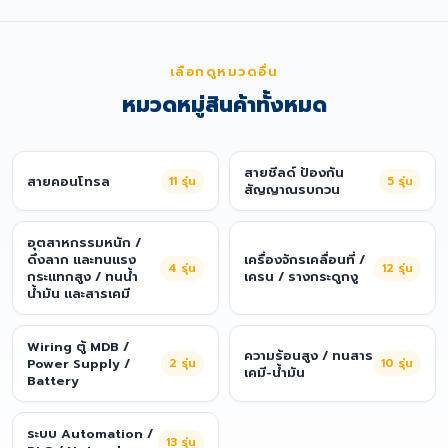
เลือกดูหมวดอื่น
หมวดหมู่สินค้าทั้งหมด
สายชีลด์ ป้องกัน
สายคอนโทรล
11
รุ่น
5
รุ่น
สัญญาณรบกวน
อุตสาหกรรมหนัก /
ดึงลาก และทนแรง
เครื่องจักรเคลื่อนที่ /
4
รุ่น
12
รุ่น
กระแทกสูง / ทนน้ำ
เครน / รางกระดูกงู
น้ำมัน และสารเคมี
Wiring ตู้ MDB /
ความร้อนสูง / ทนสาร
Power Supply /
2
รุ่น
10
รุ่น
เคมี-น้ำมัน
Battery
ระบบ Automation /
13
รุ่น