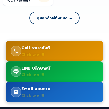
PLC / Network
ดูผลิตภัณฑ์ทั้งหมด →
Call หาเราทันที
Click เลย !!!
LINE ปรึกษาฟรี
Click เลย !!!
Email สอบถาม
Click เลย !!!