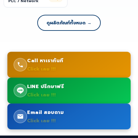
PLC / Network
ดูผลิตภัณฑ์ทั้งหมด →
Call หาเราทันที
Click เลย !!!
LINE ปรึกษาฟรี
Click เลย !!!
Email สอบถาม
Click เลย !!!