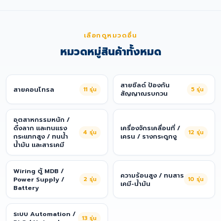
เลือกดูหมวดอื่น
หมวดหมู่สินค้าทั้งหมด
สายชีลด์ ป้องกัน
สายคอนโทรล
11
รุ่น
5
รุ่น
สัญญาณรบกวน
อุตสาหกรรมหนัก /
ดึงลาก และทนแรง
เครื่องจักรเคลื่อนที่ /
4
รุ่น
12
รุ่น
กระแทกสูง / ทนน้ำ
เครน / รางกระดูกงู
น้ำมัน และสารเคมี
Wiring ตู้ MDB /
ความร้อนสูง / ทนสาร
Power Supply /
2
รุ่น
10
รุ่น
เคมี-น้ำมัน
Battery
ระบบ Automation /
13
รุ่น