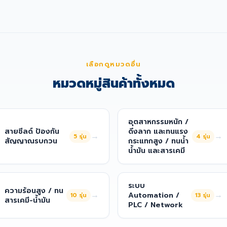
เลือกดูหมวดอื่น
หมวดหมู่สินค้าทั้งหมด
อุตสาหกรรมหนัก /
สายชีลด์ ป้องกัน
ดึงลาก และทนแรง
→
→
5
รุ่น
4
รุ่น
สัญญาณรบกวน
กระแทกสูง / ทนน้ำ
น้ำมัน และสารเคมี
ระบบ
ความร้อนสูง / ทน
→
→
Automation /
10
รุ่น
13
รุ่น
สารเคมี-น้ำมัน
PLC / Network