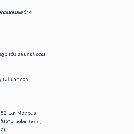
บกวนกันละหว่าง
ูง เช่น ร้อยท่อฝังดิน
ital มากกว่า
232 และ Modbus
อ ในงาน Solar Farm,
m2)