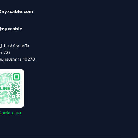
@nyxcable.com
@nyxcable
่ 1 ต.สำโรงเหนือ
ิท 72)
 สมุทรปราการ 10270
่มเพื่อน LINE