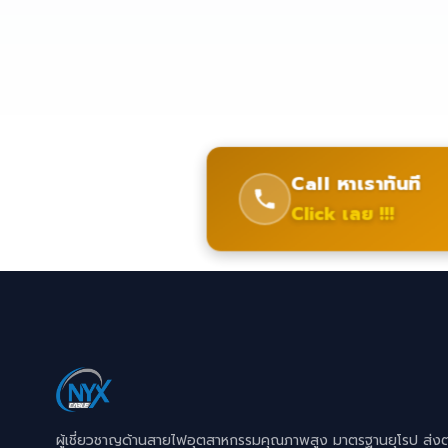
Call หาเราทันที
Click เลย !!!
ผู้เชี่ยวชาญด้านสายไฟอุตสาหกรรมคุณภาพสูง มาตรฐานยุโรป ส่ง