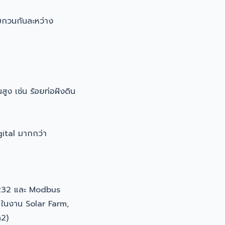
บกวนกันละหว่าง
ูง เช่น ร้อยท่อฝังดิน
ital มากกว่า
232 และ Modbus
อ ในงาน Solar Farm,
m2)