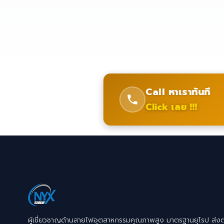
Call หาเราทันที
Click เลย !!!
ผู้เชี่ยวชาญด้านสายไฟอุตสาหกรรมคุณภาพสูง มาตรฐานยุโรป ส่ง