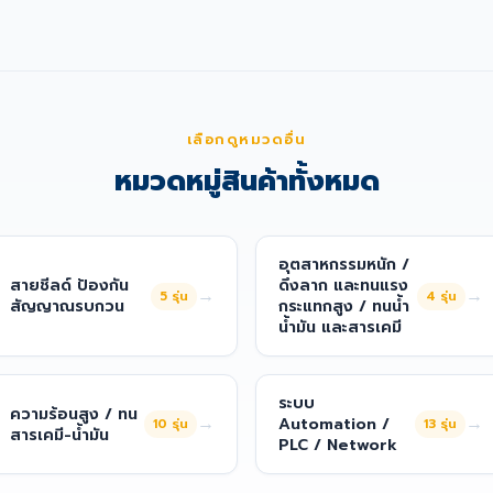
เลือกดูหมวดอื่น
หมวดหมู่สินค้าทั้งหมด
อุตสาหกรรมหนัก /
สายชีลด์ ป้องกัน
ดึงลาก และทนแรง
→
→
5
รุ่น
4
รุ่น
สัญญาณรบกวน
กระแทกสูง / ทนน้ำ
น้ำมัน และสารเคมี
ระบบ
ความร้อนสูง / ทน
→
→
Automation /
10
รุ่น
13
รุ่น
สารเคมี-น้ำมัน
PLC / Network