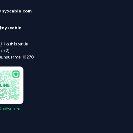
@nyxcable.com
@nyxcable
่ 1 ต.สำโรงเหนือ
ิท 72)
 สมุทรปราการ 10270
่มเพื่อน LINE