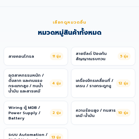
เลือกดูหมวดอื่น
หมวดหมู่สินค้าทั้งหมด
สายชีลด์ ป้องกัน
สายคอนโทรล
11
รุ่น
5
รุ่น
สัญญาณรบกวน
อุตสาหกรรมหนัก /
ดึงลาก และทนแรง
เครื่องจักรเคลื่อนที่ /
4
รุ่น
12
รุ่น
กระแทกสูง / ทนน้ำ
เครน / รางกระดูกงู
น้ำมัน และสารเคมี
Wiring ตู้ MDB /
ความร้อนสูง / ทนสาร
Power Supply /
2
รุ่น
10
รุ่น
เคมี-น้ำมัน
Battery
ระบบ Automation /
13
รุ่น