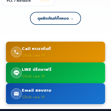
PLC / Network
ดูผลิตภัณฑ์ทั้งหมด →
Call หาเราทันที
Click เลย !!!
LINE ปรึกษาฟรี
Click เลย !!!
Email สอบถาม
Click เลย !!!