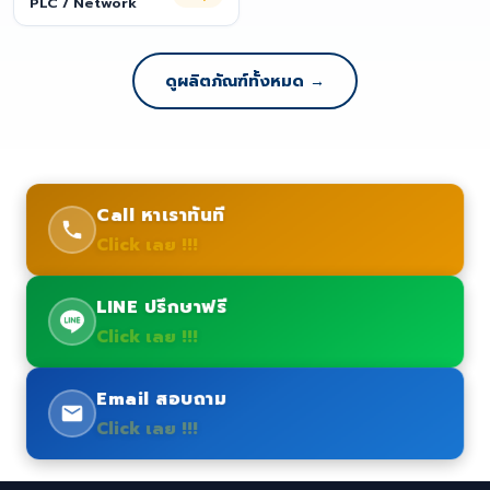
PLC / Network
ดูผลิตภัณฑ์ทั้งหมด →
Call หาเราทันที
Click เลย !!!
LINE ปรึกษาฟรี
Click เลย !!!
Email สอบถาม
Click เลย !!!