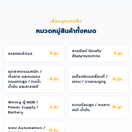
เลือกดูหมวดอื่น
หมวดหมู่สินค้าทั้งหมด
สายชีลด์ ป้องกัน
สายคอนโทรล
11
รุ่น
5
รุ่น
สัญญาณรบกวน
อุตสาหกรรมหนัก /
ดึงลาก และทนแรง
เครื่องจักรเคลื่อนที่ /
4
รุ่น
12
รุ่น
กระแทกสูง / ทนน้ำ
เครน / รางกระดูกงู
น้ำมัน และสารเคมี
Wiring ตู้ MDB /
ความร้อนสูง / ทนสาร
Power Supply /
2
รุ่น
10
รุ่น
เคมี-น้ำมัน
Battery
ระบบ Automation /
13
รุ่น