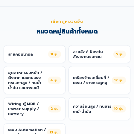
เลือกดูหมวดอื่น
หมวดหมู่สินค้าทั้งหมด
สายชีลด์ ป้องกัน
สายคอนโทรล
11
รุ่น
5
รุ่น
สัญญาณรบกวน
อุตสาหกรรมหนัก /
ดึงลาก และทนแรง
เครื่องจักรเคลื่อนที่ /
4
รุ่น
12
รุ่น
กระแทกสูง / ทนน้ำ
เครน / รางกระดูกงู
น้ำมัน และสารเคมี
Wiring ตู้ MDB /
ความร้อนสูง / ทนสาร
Power Supply /
2
รุ่น
10
รุ่น
เคมี-น้ำมัน
Battery
ระบบ Automation /
13
รุ่น