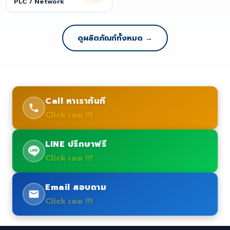
PLC / Network
ดูผลิตภัณฑ์ทั้งหมด →
Call หาเราทันที
Click เลย !!!
LINE ปรึกษาฟรี
Click เลย !!!
Email สอบถาม
Click เลย !!!