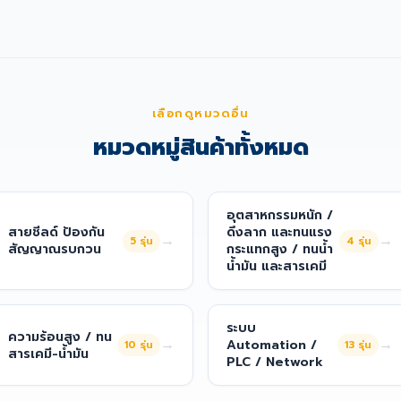
เลือกดูหมวดอื่น
หมวดหมู่สินค้าทั้งหมด
อุตสาหกรรมหนัก /
สายชีลด์ ป้องกัน
ดึงลาก และทนแรง
→
→
5
รุ่น
4
รุ่น
สัญญาณรบกวน
กระแทกสูง / ทนน้ำ
น้ำมัน และสารเคมี
ระบบ
ความร้อนสูง / ทน
→
→
Automation /
10
รุ่น
13
รุ่น
สารเคมี-น้ำมัน
PLC / Network