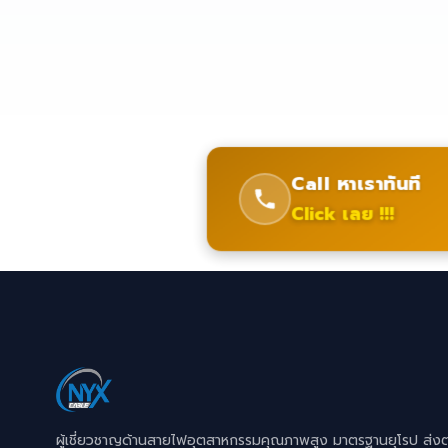
Call หาเราทันที
Click เลย !!!
ผู้เชี่ยวชาญด้านสายไฟอุตสาหกรรมคุณภาพสูง มาตรฐานยุโรป ส่ง