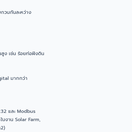
บกวนกันละหว่าง
ูง เช่น ร้อยท่อฝังดิน
ital มากกว่า
232 และ Modbus
อ ในงาน Solar Farm,
m2)