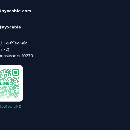
@nyxcable.com
@nyxcable
่ 1 ต.สำโรงเหนือ
ิท 72)
 สมุทรปราการ 10270
่มเพื่อน LINE