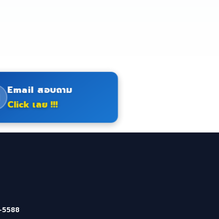
Email สอบถาม
Click เลย !!!
-5588