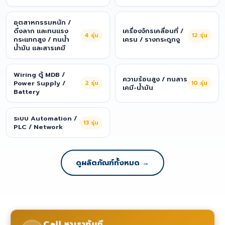
อุตสาหกรรมหนัก /
ดึงลาก และทนแรง
เครื่องจักรเคลื่อนที่ /
4
รุ่น
12
รุ่น
กระแทกสูง / ทนน้ำ
เครน / รางกระดูกงู
น้ำมัน และสารเคมี
Wiring ตู้ MDB /
ความร้อนสูง / ทนสาร
Power Supply /
2
รุ่น
10
รุ่น
เคมี-น้ำมัน
Battery
ระบบ Automation /
13
รุ่น
PLC / Network
ดูผลิตภัณฑ์ทั้งหมด →
Call หาเราทันที