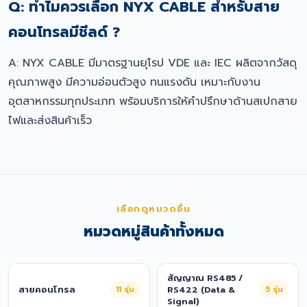
Q: ทำไมควรเลือก NYX CABLE สำหรับสาย
คอนโทรลมีชีลด์ ?
A: NYX CABLE มีมาตรฐานยุโรป VDE และ IEC ผลิตจากวัสดุ
คุณภาพสูง มีความอ่อนตัวสูง ทนแรงดัน เหมาะกับงาน
อุตสาหกรรมทุกประเภท พร้อมบริการให้คำปรึกษาด้านสเปกสาย
ไฟและส่งสินค้าเร็ว
เลือกดูหมวดอื่น
หมวดหมู่สินค้าทั้งหมด
สัญญาณ RS485 /
สายคอนโทรล
11
รุ่น
RS422 (Data &
5
รุ่น
Signal)