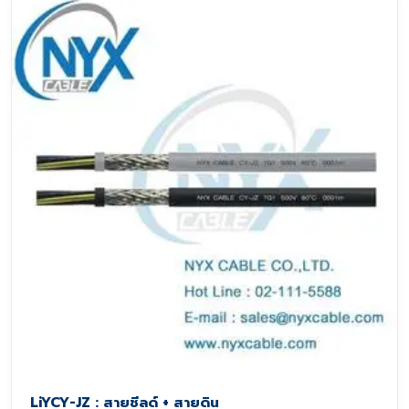
LiYCY-JZ : สายชีลด์ + สายดิน