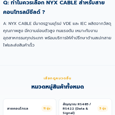
Q: ทำไมควรเลือก NYX CABLE สำหรับสาย
คอนโทรลมีชีลด์ ?
A: NYX CABLE มีมาตรฐานยุโรป VDE และ IEC ผลิตจากวัสดุ
คุณภาพสูง มีความอ่อนตัวสูง ทนแรงดัน เหมาะกับงาน
อุตสาหกรรมทุกประเภท พร้อมบริการให้คำปรึกษาด้านสเปกสาย
ไฟและส่งสินค้าเร็ว
เลือกดูหมวดอื่น
หมวดหมู่สินค้าทั้งหมด
สัญญาณ RS485 /
สายคอนโทรล
11
รุ่น
RS422 (Data &
5
รุ่น
Signal)