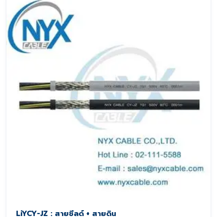
LiYCY-JZ : สายชีลด์ + สายดิน