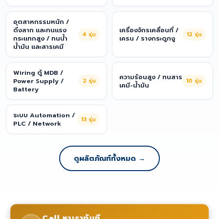
อุตสาหกรรมหนัก /
ดึงลาก และทนแรง
เครื่องจักรเคลื่อนที่ /
4
รุ่น
12
รุ่น
กระแทกสูง / ทนน้ำ
เครน / รางกระดูกงู
น้ำมัน และสารเคมี
Wiring ตู้ MDB /
ความร้อนสูง / ทนสาร
Power Supply /
2
รุ่น
10
รุ่น
เคมี-น้ำมัน
Battery
ระบบ Automation /
13
รุ่น
PLC / Network
ดูผลิตภัณฑ์ทั้งหมด →
Call หาเราทันที