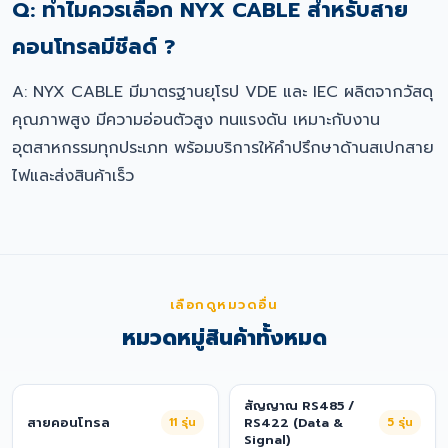
Q: ทำไมควรเลือก NYX CABLE สำหรับสาย
คอนโทรลมีชีลด์ ?
A: NYX CABLE มีมาตรฐานยุโรป VDE และ IEC ผลิตจากวัสดุ
คุณภาพสูง มีความอ่อนตัวสูง ทนแรงดัน เหมาะกับงาน
อุตสาหกรรมทุกประเภท พร้อมบริการให้คำปรึกษาด้านสเปกสาย
ไฟและส่งสินค้าเร็ว
เลือกดูหมวดอื่น
หมวดหมู่สินค้าทั้งหมด
สัญญาณ RS485 /
สายคอนโทรล
11
รุ่น
RS422 (Data &
5
รุ่น
Signal)