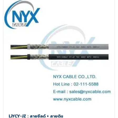
LiYCY-JZ : สายชีลด์ + สายดิน