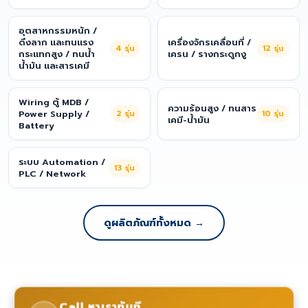
อุตสาหกรรมหนัก /
ดึงลาก และทนแรง
เครื่องจักรเคลื่อนที่ /
4
รุ่น
12
รุ่น
กระแทกสูง / ทนน้ำ
เครน / รางกระดูกงู
น้ำมัน และสารเคมี
Wiring ตู้ MDB /
ความร้อนสูง / ทนสาร
Power Supply /
2
รุ่น
10
รุ่น
เคมี-น้ำมัน
Battery
ระบบ Automation /
13
รุ่น
PLC / Network
ดูผลิตภัณฑ์ทั้งหมด →
Call หาเราทันที