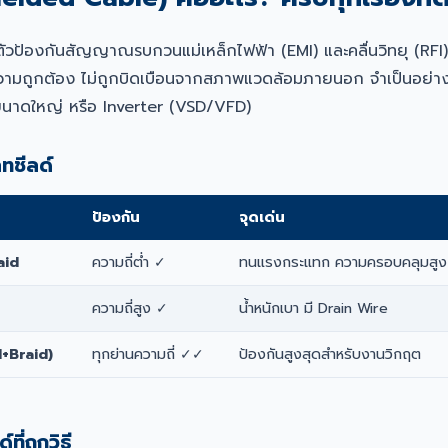
ีตัวป้องกันสัญญาณรบกวนแม่เหล็กไฟฟ้า (EMI) และคลื่นวิทยุ (RFI
ามถูกต้อง ไม่ถูกบิดเบือนจากสภาพแวดล้อมภายนอก จำเป็นอย่างยิ่
ขนาดใหญ่ หรือ Inverter (VSD/VFD)
ทชีลด์
ป้องกัน
จุดเด่น
aid
ความถี่ต่ำ ✓
ทนแรงกระแทก ความครอบคลุมสูง
ความถี่สูง ✓
น้ำหนักเบา มี Drain Wire
l+Braid)
ทุกย่านความถี่ ✓✓
ป้องกันสูงสุดสำหรับงานวิกฤต
ี่ถูกวิธี