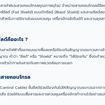
นสายไฟและสายคอนโทรลคุณภาพยุโรป จำหน่ายสายคอนโทรลมีชีลด์
ยล์ชีลด์ (Foil Shield) แบบถักชีลด์ (Braid Shield) และสายชีลด์ส
ำหรับการใช้งานในระบบควบคุม เครื่องจักรอัตโนมัติ และงานอุตส
ลด์คืออะไร ?
ป็นสายไฟฟ้าที่ออกแบบมาเพื่อลดหรือป้องกันสัญญาณรบกวนทางไฟฟ
าณ คำว่า "ชีลด์" หรือ "Shield" หมายถึง "โล่ป้องกัน" ซึ่งจะทำหน้าท
างตัวนำภายในสายกับสภาพแวดล้อมภายนอก
์ในสายคอนโทรล
Control Cable) ชั้นชีลด์ช่วยป้องกันไม่ให้สัญญาณรบกวนจากภ
ำสั่ง ช่วยให้ระบบสื่อสารและการควบคุมเครื่องจักรทำงานได้อย่างแ