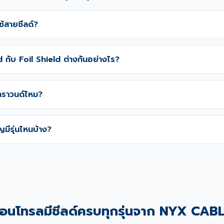
ใช้สายชีลด์?
 กับ Foil Shield ต่างกันอย่างไร?
กราวนด์ไหม?
ญมีรุ่นไหนบ้าง?
อนโทรลมีชีลด์ครบทุกรุ่นจาก NYX CAB