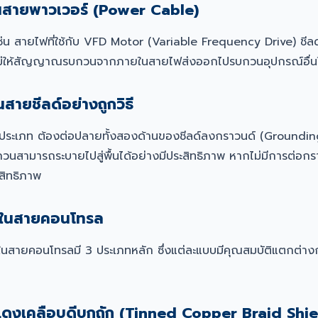
์ในสายพาวเวอร์ (Power Cable)
่น สายไฟที่ใช้กับ VFD Motor (Variable Frequency Drive) ชีลด์
ันไม่ให้สัญญาณรบกวนจากภายในสายไฟส่งออกไปรบกวนอุปกรณ์อื่น
สายชีลด์อย่างถูกวิธี
กประเภท ต้องต่อปลายทั้งสองด้านของชีลด์ลงกราวนด์ (Grounding)
ามารถระบายไปสู่พื้นได้อย่างมีประสิทธิภาพ หากไม่มีการต่อกราว
สิทธิภาพ
์ในสายคอนโทรล
มใช้ในสายคอนโทรลมี 3 ประเภทหลัก ซึ่งแต่ละแบบมีคุณสมบัติแตกต่าง
แดงเคลือบดีบุกถัก (Tinned Copper Braid Shie