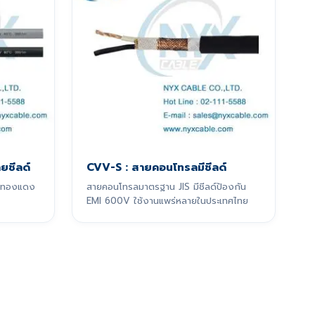
ยชีลด์
CVV-S : สายคอนโทรลมีชีลด์
ลด์ทองแดง
สายคอนโทรลมาตรฐาน JIS มีชีลด์ป้องกัน
EMI 600V ใช้งานแพร่หลายในประเทศไทย