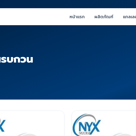
หน้าแรก
ผลิตภัณฑ์
แกลเลอ
ณรบกวน