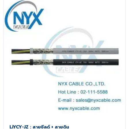
LiYCY-JZ : สายชีลด์ + สายดิน