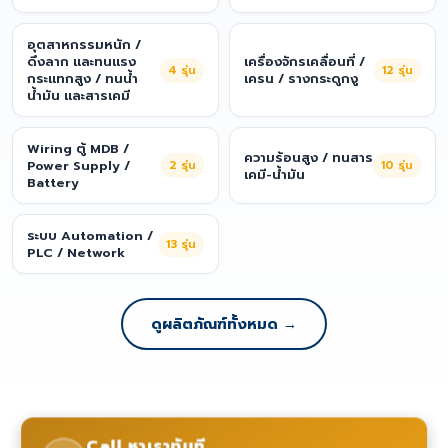
อุตสาหกรรมหนัก /
ดึงลาก และทนแรง
เครื่องจักรเคลื่อนที่ /
4
รุ่น
12
รุ่น
กระแทกสูง / ทนน้ำ
เครน / รางกระดูกงู
น้ำมัน และสารเคมี
Wiring ตู้ MDB /
ความร้อนสูง / ทนสาร
Power Supply /
2
รุ่น
10
รุ่น
เคมี-น้ำมัน
Battery
ระบบ Automation /
13
รุ่น
PLC / Network
ดูผลิตภัณฑ์ทั้งหมด →
Call หาเราทันที