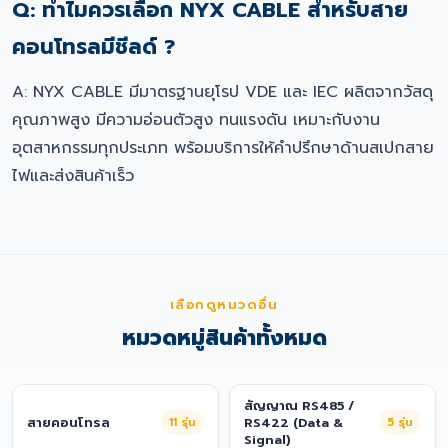
Q: ทำไมควรเลือก NYX CABLE สำหรับสาย
คอนโทรลมีชีลด์ ?
A: NYX CABLE มีมาตรฐานยุโรป VDE และ IEC ผลิตจากวัสดุ
คุณภาพสูง มีความอ่อนตัวสูง ทนแรงดัน เหมาะกับงาน
อุตสาหกรรมทุกประเภท พร้อมบริการให้คำปรึกษาด้านสเปกสาย
ไฟและส่งสินค้าเร็ว
เลือกดูหมวดอื่น
หมวดหมู่สินค้าทั้งหมด
สัญญาณ RS485 /
สายคอนโทรล
11
รุ่น
RS422 (Data &
5
รุ่น
Signal)