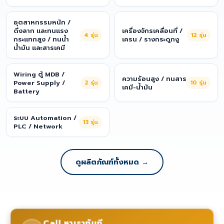
อุตสาหกรรมหนัก /
ดึงลาก และทนแรง
เครื่องจักรเคลื่อนที่ /
4
รุ่น
12
รุ่น
กระแทกสูง / ทนน้ำ
เครน / รางกระดูกงู
น้ำมัน และสารเคมี
Wiring ตู้ MDB /
ความร้อนสูง / ทนสาร
Power Supply /
2
รุ่น
10
รุ่น
เคมี-น้ำมัน
Battery
ระบบ Automation /
13
รุ่น
PLC / Network
ดูผลิตภัณฑ์ทั้งหมด →
Call หาเราทันที