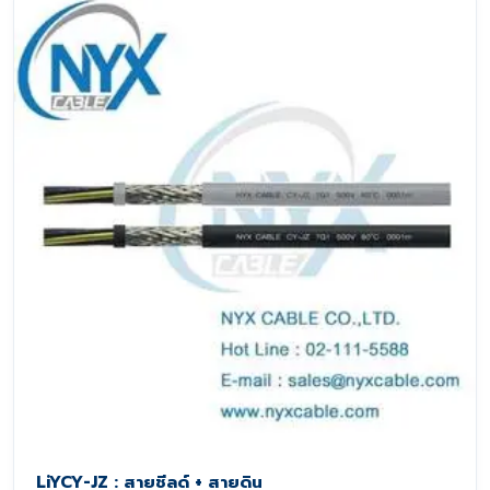
LiYCY-JZ : สายชีลด์ + สายดิน