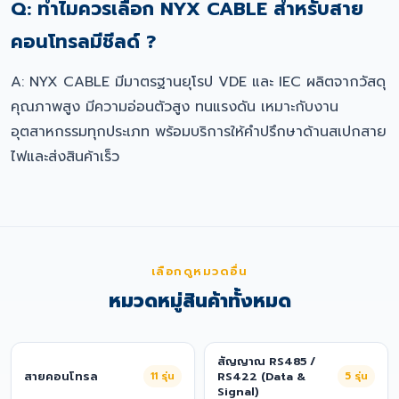
Q: ทำไมควรเลือก NYX CABLE สำหรับสาย
คอนโทรลมีชีลด์ ?
A: NYX CABLE มีมาตรฐานยุโรป VDE และ IEC ผลิตจากวัสดุ
คุณภาพสูง มีความอ่อนตัวสูง ทนแรงดัน เหมาะกับงาน
อุตสาหกรรมทุกประเภท พร้อมบริการให้คำปรึกษาด้านสเปกสาย
ไฟและส่งสินค้าเร็ว
เลือกดูหมวดอื่น
หมวดหมู่สินค้าทั้งหมด
สัญญาณ RS485 /
สายคอนโทรล
11
รุ่น
RS422 (Data &
5
รุ่น
Signal)