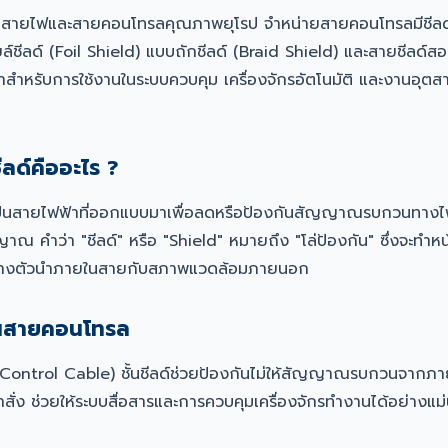
นสายไฟและสายคอนโทรลคุณภาพยุโรป จำหน่ายสายคอนโทรลมีชีลด์
ยล์ชีลด์ (Foil Shield) แบบถักชีลด์ (Braid Shield) และสายชีลด์ส
ำหรับการใช้งานในระบบควบคุม เครื่องจักรอัตโนมัติ และงานอุตส
ลด์คืออะไร ?
ป็นสายไฟฟ้าที่ออกแบบมาเพื่อลดหรือป้องกันสัญญาณรบกวนทางไฟฟ
าณ คำว่า "ชีลด์" หรือ "Shield" หมายถึง "โล่ป้องกัน" ซึ่งจะทำหน้าท
างตัวนำภายในสายกับสภาพแวดล้อมภายนอก
์ในสายคอนโทรล
Control Cable) ชั้นชีลด์ช่วยป้องกันไม่ให้สัญญาณรบกวนจากภ
ำสั่ง ช่วยให้ระบบสื่อสารและการควบคุมเครื่องจักรทำงานได้อย่างแ