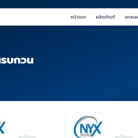
หน้าแรก
ผลิตภัณฑ์
แกลเลอ
ณรบกวน