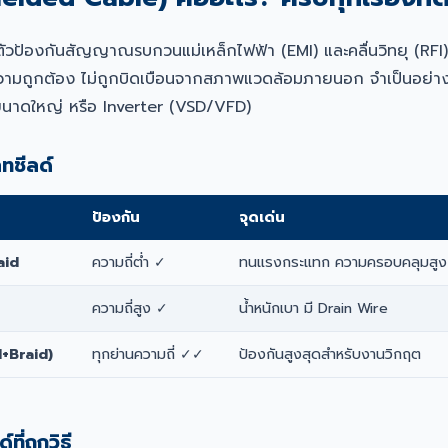
ีตัวป้องกันสัญญาณรบกวนแม่เหล็กไฟฟ้า (EMI) และคลื่นวิทยุ (RFI
ามถูกต้อง ไม่ถูกบิดเบือนจากสภาพแวดล้อมภายนอก จำเป็นอย่างยิ่
ขนาดใหญ่ หรือ Inverter (VSD/VFD)
ทชีลด์
ป้องกัน
จุดเด่น
aid
ความถี่ต่ำ ✓
ทนแรงกระแทก ความครอบคลุมสูง
ความถี่สูง ✓
น้ำหนักเบา มี Drain Wire
l+Braid)
ทุกย่านความถี่ ✓✓
ป้องกันสูงสุดสำหรับงานวิกฤต
ี่ถูกวิธี