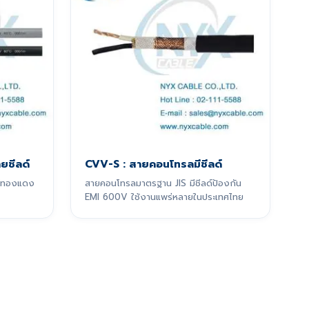
ยชีลด์
CVV-S : สายคอนโทรลมีชีลด์
ลด์ทองแดง
สายคอนโทรลมาตรฐาน JIS มีชีลด์ป้องกัน
EMI 600V ใช้งานแพร่หลายในประเทศไทย