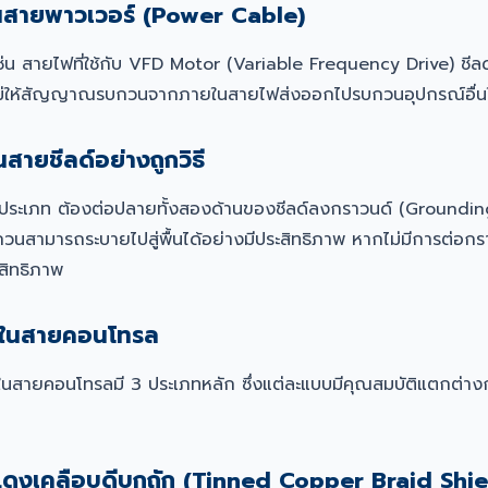
์ในสายพาวเวอร์ (Power Cable)
่น สายไฟที่ใช้กับ VFD Motor (Variable Frequency Drive) ชีลด์
ันไม่ให้สัญญาณรบกวนจากภายในสายไฟส่งออกไปรบกวนอุปกรณ์อื่น
สายชีลด์อย่างถูกวิธี
กประเภท ต้องต่อปลายทั้งสองด้านของชีลด์ลงกราวนด์ (Grounding)
ามารถระบายไปสู่พื้นได้อย่างมีประสิทธิภาพ หากไม่มีการต่อกราว
สิทธิภาพ
์ในสายคอนโทรล
มใช้ในสายคอนโทรลมี 3 ประเภทหลัก ซึ่งแต่ละแบบมีคุณสมบัติแตกต่าง
แดงเคลือบดีบุกถัก (Tinned Copper Braid Shie