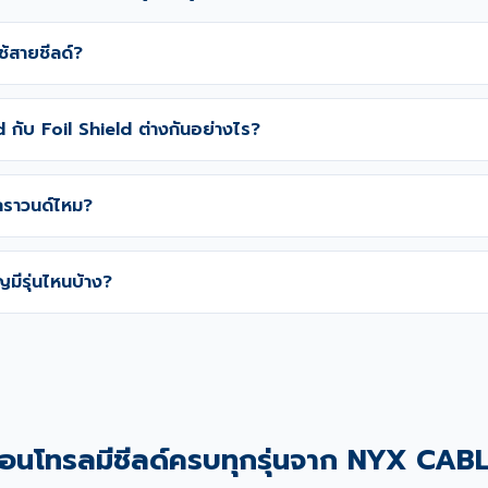
ใช้สายชีลด์?
 กับ Foil Shield ต่างกันอย่างไร?
กราวนด์ไหม?
ญมีรุ่นไหนบ้าง?
อนโทรลมีชีลด์ครบทุกรุ่นจาก NYX CAB