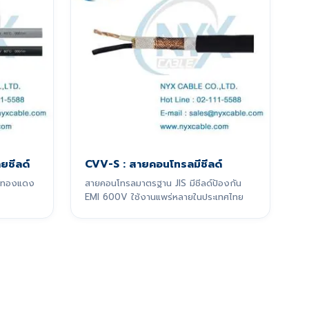
ยชีลด์
CVV-S : สายคอนโทรลมีชีลด์
ลด์ทองแดง
สายคอนโทรลมาตรฐาน JIS มีชีลด์ป้องกัน
EMI 600V ใช้งานแพร่หลายในประเทศไทย