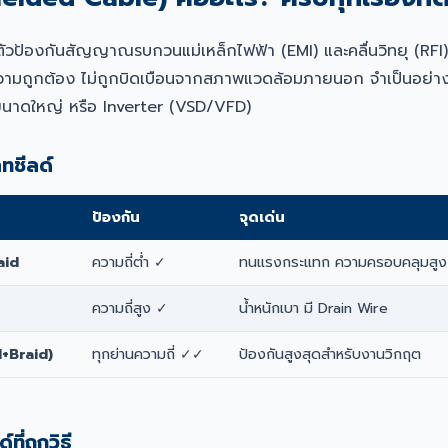
ีตัวป้องกันสัญญาณรบกวนแม่เหล็กไฟฟ้า (EMI) และคลื่นวิทยุ (RFI
ามถูกต้อง ไม่ถูกบิดเบือนจากสภาพแวดล้อมภายนอก จำเป็นอย่างยิ่
ขนาดใหญ่ หรือ Inverter (VSD/VFD)
ทชีลด์
ป้องกัน
จุดเด่น
aid
ความถี่ต่ำ ✓
ทนแรงกระแทก ความครอบคลุมสูง
ความถี่สูง ✓
น้ำหนักเบา มี Drain Wire
l+Braid)
ทุกย่านความถี่ ✓✓
ป้องกันสูงสุดสำหรับงานวิกฤต
ี่ถูกวิธี