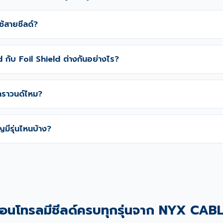
ใช้สายชีลด์?
 กับ Foil Shield ต่างกันอย่างไร?
กราวนด์ไหม?
ญมีรุ่นไหนบ้าง?
อนโทรลมีชีลด์ครบทุกรุ่นจาก NYX CAB