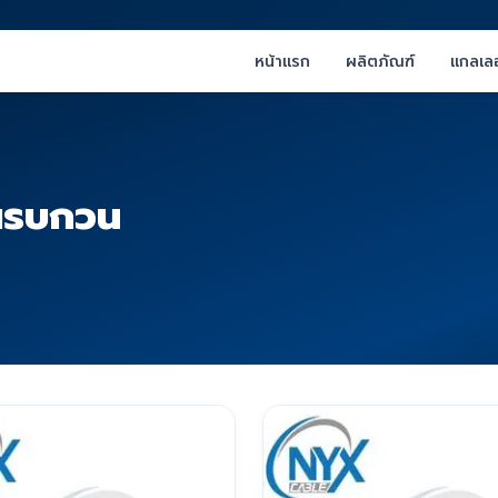
หน้าแรก
ผลิตภัณฑ์
แกลเลอ
ณรบกวน