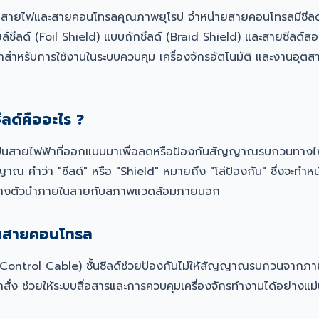
นสายไฟและสายคอนโทรลคุณภาพยุโรป จำหน่ายสายคอนโทรลมีชีลด์
ยล์ชีลด์ (Foil Shield) แบบถักชีลด์ (Braid Shield) และสายชีลด์ส
ำหรับการใช้งานในระบบควบคุม เครื่องจักรอัตโนมัติ และงานอุตส
ลด์คืออะไร ?
ป็นสายไฟฟ้าที่ออกแบบมาเพื่อลดหรือป้องกันสัญญาณรบกวนทางไฟฟ
าณ คำว่า "ชีลด์" หรือ "Shield" หมายถึง "โล่ป้องกัน" ซึ่งจะทำหน้าท
างตัวนำภายในสายกับสภาพแวดล้อมภายนอก
์ในสายคอนโทรล
Control Cable) ชั้นชีลด์ช่วยป้องกันไม่ให้สัญญาณรบกวนจากภ
ำสั่ง ช่วยให้ระบบสื่อสารและการควบคุมเครื่องจักรทำงานได้อย่างแ