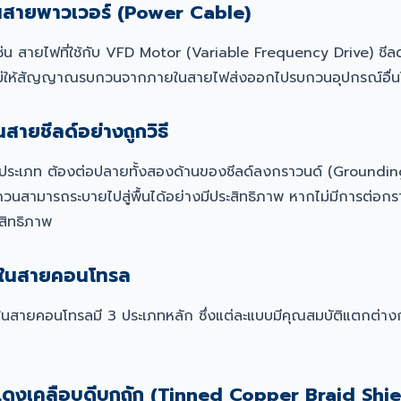
์ในสายพาวเวอร์ (Power Cable)
่น สายไฟที่ใช้กับ VFD Motor (Variable Frequency Drive) ชีลด์
ันไม่ให้สัญญาณรบกวนจากภายในสายไฟส่งออกไปรบกวนอุปกรณ์อื่น
สายชีลด์อย่างถูกวิธี
กประเภท ต้องต่อปลายทั้งสองด้านของชีลด์ลงกราวนด์ (Grounding)
ามารถระบายไปสู่พื้นได้อย่างมีประสิทธิภาพ หากไม่มีการต่อกราว
สิทธิภาพ
์ในสายคอนโทรล
มใช้ในสายคอนโทรลมี 3 ประเภทหลัก ซึ่งแต่ละแบบมีคุณสมบัติแตกต่าง
แดงเคลือบดีบุกถัก (Tinned Copper Braid Shie