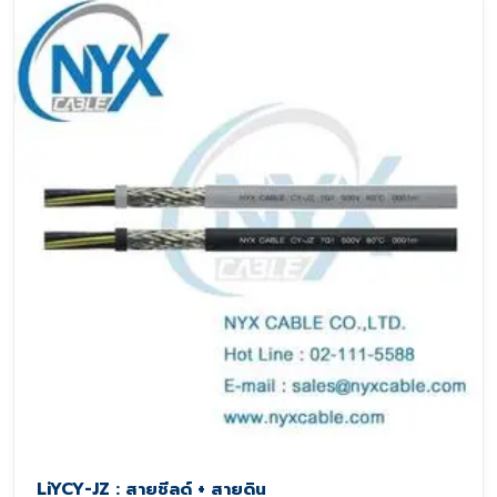
LiYCY-JZ : สายชีลด์ + สายดิน