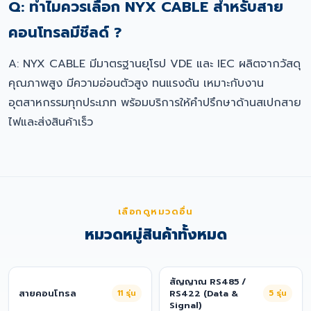
Q: ทำไมควรเลือก NYX CABLE สำหรับสาย
คอนโทรลมีชีลด์ ?
A: NYX CABLE มีมาตรฐานยุโรป VDE และ IEC ผลิตจากวัสดุ
คุณภาพสูง มีความอ่อนตัวสูง ทนแรงดัน เหมาะกับงาน
อุตสาหกรรมทุกประเภท พร้อมบริการให้คำปรึกษาด้านสเปกสาย
ไฟและส่งสินค้าเร็ว
เลือกดูหมวดอื่น
หมวดหมู่สินค้าทั้งหมด
สัญญาณ RS485 /
สายคอนโทรล
11
รุ่น
RS422 (Data &
5
รุ่น
Signal)