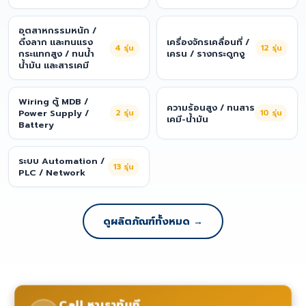
อุตสาหกรรมหนัก /
ดึงลาก และทนแรง
เครื่องจักรเคลื่อนที่ /
4
รุ่น
12
รุ่น
กระแทกสูง / ทนน้ำ
เครน / รางกระดูกงู
น้ำมัน และสารเคมี
Wiring ตู้ MDB /
ความร้อนสูง / ทนสาร
Power Supply /
2
รุ่น
10
รุ่น
เคมี-น้ำมัน
Battery
ระบบ Automation /
13
รุ่น
PLC / Network
ดูผลิตภัณฑ์ทั้งหมด →
Call หาเราทันที