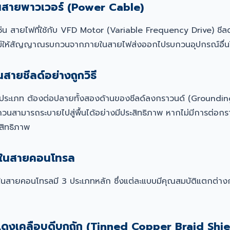
์ในสายพาวเวอร์ (Power Cable)
่น สายไฟที่ใช้กับ VFD Motor (Variable Frequency Drive) ชีลด์
ันไม่ให้สัญญาณรบกวนจากภายในสายไฟส่งออกไปรบกวนอุปกรณ์อื่น
สายชีลด์อย่างถูกวิธี
กประเภท ต้องต่อปลายทั้งสองด้านของชีลด์ลงกราวนด์ (Grounding)
ามารถระบายไปสู่พื้นได้อย่างมีประสิทธิภาพ หากไม่มีการต่อกราว
สิทธิภาพ
์ในสายคอนโทรล
มใช้ในสายคอนโทรลมี 3 ประเภทหลัก ซึ่งแต่ละแบบมีคุณสมบัติแตกต่าง
แดงเคลือบดีบุกถัก (Tinned Copper Braid Shie