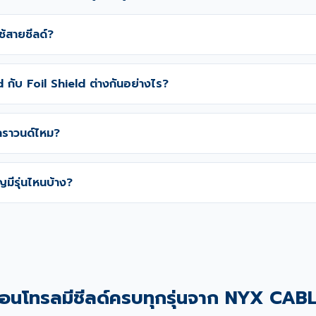
ใช้สายชีลด์?
 กับ Foil Shield ต่างกันอย่างไร?
กราวนด์ไหม?
ญมีรุ่นไหนบ้าง?
อนโทรลมีชีลด์ครบทุกรุ่นจาก NYX CAB