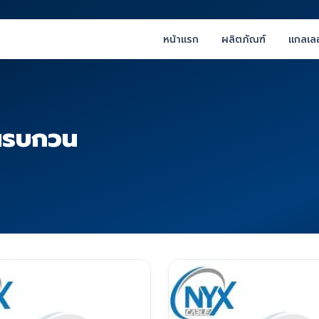
หน้าแรก
ผลิตภัณฑ์
แกลเลอ
ณรบกวน