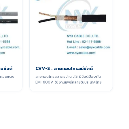
ยชีลด์
CVV-S : สายคอนโทรลมีชีลด์
ลด์ทองแดง
สายคอนโทรลมาตรฐาน JIS มีชีลด์ป้องกัน
EMI 600V ใช้งานแพร่หลายในประเทศไทย