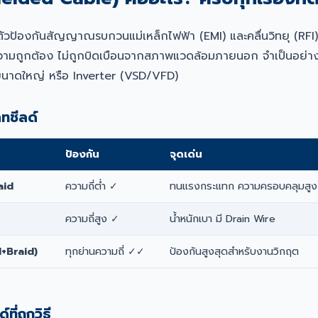
ีตัวป้องกันสัญญาณรบกวนแม่เหล็กไฟฟ้า (EMI) และคลื่นวิทยุ (RFI
ามถูกต้อง ไม่ถูกบิดเบือนจากสภาพแวดล้อมภายนอก จำเป็นอย่างยิ่
ขนาดใหญ่ หรือ Inverter (VSD/VFD)
ทชีลด์
ป้องกัน
จุดเด่น
aid
ความถี่ต่ำ ✓
ทนแรงกระแทก ความครอบคลุมสูง
ความถี่สูง ✓
น้ำหนักเบา มี Drain Wire
l+Braid)
ทุกย่านความถี่ ✓✓
ป้องกันสูงสุดสำหรับงานวิกฤต
ี่ถูกวิธี