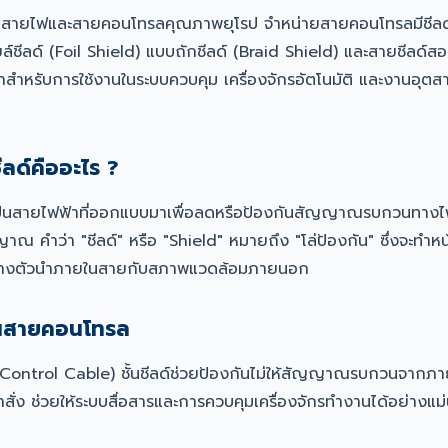
นสายไฟและสายคอนโทรลคุณภาพยุโรป จำหน่ายสายคอนโทรลมีชีลด์
ยล์ชีลด์ (Foil Shield) แบบถักชีลด์ (Braid Shield) และสายชีลด์ส
ำหรับการใช้งานในระบบควบคุม เครื่องจักรอัตโนมัติ และงานอุตส
ลด์คืออะไร ?
ป็นสายไฟฟ้าที่ออกแบบมาเพื่อลดหรือป้องกันสัญญาณรบกวนทางไฟฟ
าณ คำว่า "ชีลด์" หรือ "Shield" หมายถึง "โล่ป้องกัน" ซึ่งจะทำหน้าท
างตัวนำภายในสายกับสภาพแวดล้อมภายนอก
์ในสายคอนโทรล
Control Cable) ชั้นชีลด์ช่วยป้องกันไม่ให้สัญญาณรบกวนจากภ
ำสั่ง ช่วยให้ระบบสื่อสารและการควบคุมเครื่องจักรทำงานได้อย่างแ