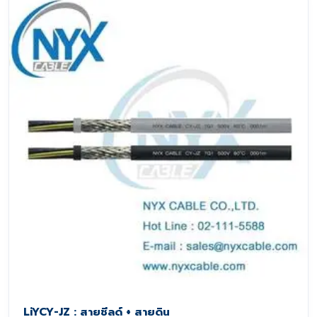
LiYCY-JZ : สายชีลด์ + สายดิน