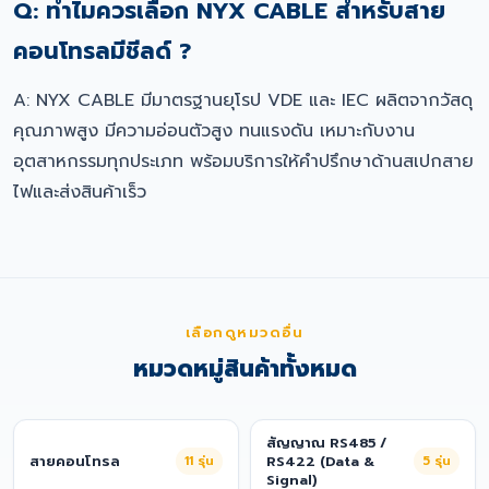
Q: ทำไมควรเลือก NYX CABLE สำหรับสาย
คอนโทรลมีชีลด์ ?
A: NYX CABLE มีมาตรฐานยุโรป VDE และ IEC ผลิตจากวัสดุ
คุณภาพสูง มีความอ่อนตัวสูง ทนแรงดัน เหมาะกับงาน
อุตสาหกรรมทุกประเภท พร้อมบริการให้คำปรึกษาด้านสเปกสาย
ไฟและส่งสินค้าเร็ว
เลือกดูหมวดอื่น
หมวดหมู่สินค้าทั้งหมด
สัญญาณ RS485 /
สายคอนโทรล
11
รุ่น
RS422 (Data &
5
รุ่น
Signal)