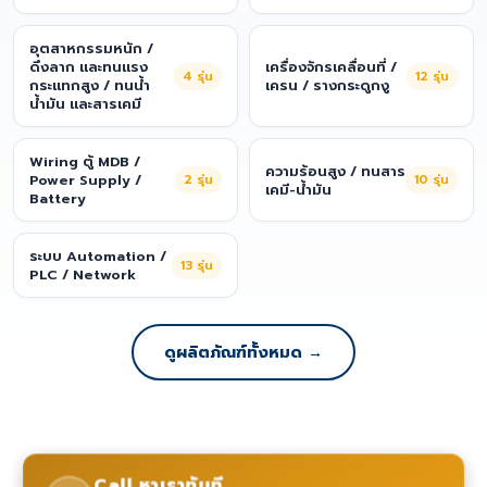
อุตสาหกรรมหนัก /
ดึงลาก และทนแรง
เครื่องจักรเคลื่อนที่ /
4
รุ่น
12
รุ่น
กระแทกสูง / ทนน้ำ
เครน / รางกระดูกงู
น้ำมัน และสารเคมี
Wiring ตู้ MDB /
ความร้อนสูง / ทนสาร
Power Supply /
2
รุ่น
10
รุ่น
เคมี-น้ำมัน
Battery
ระบบ Automation /
13
รุ่น
PLC / Network
ดูผลิตภัณฑ์ทั้งหมด →
Call หาเราทันที