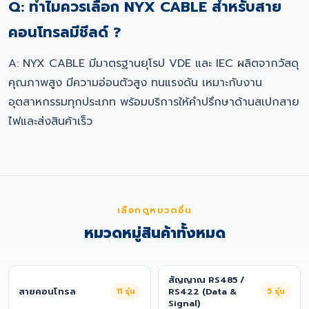
Q: ทำไมควรเลือก NYX CABLE สำหรับสาย
คอนโทรลมีชีลด์ ?
A: NYX CABLE มีมาตรฐานยุโรป VDE และ IEC ผลิตจากวัสดุ
คุณภาพสูง มีความอ่อนตัวสูง ทนแรงดัน เหมาะกับงาน
อุตสาหกรรมทุกประเภท พร้อมบริการให้คำปรึกษาด้านสเปกสาย
ไฟและส่งสินค้าเร็ว
เลือกดูหมวดอื่น
หมวดหมู่สินค้าทั้งหมด
สัญญาณ RS485 /
สายคอนโทรล
11
รุ่น
RS422 (Data &
5
รุ่น
Signal)