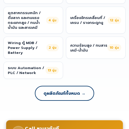
อุตสาหกรรมหนัก /
ดึงลาก และทนแรง
เครื่องจักรเคลื่อนที่ /
4
รุ่น
12
รุ่น
กระแทกสูง / ทนน้ำ
เครน / รางกระดูกงู
น้ำมัน และสารเคมี
Wiring ตู้ MDB /
ความร้อนสูง / ทนสาร
Power Supply /
2
รุ่น
10
รุ่น
เคมี-น้ำมัน
Battery
ระบบ Automation /
13
รุ่น
PLC / Network
ดูผลิตภัณฑ์ทั้งหมด →
Call หาเราทันที