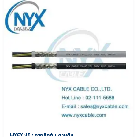
LiYCY-JZ : สายชีลด์ + สายดิน