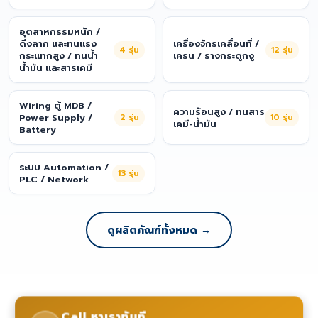
อุตสาหกรรมหนัก /
ดึงลาก และทนแรง
เครื่องจักรเคลื่อนที่ /
4
รุ่น
12
รุ่น
กระแทกสูง / ทนน้ำ
เครน / รางกระดูกงู
น้ำมัน และสารเคมี
Wiring ตู้ MDB /
ความร้อนสูง / ทนสาร
Power Supply /
2
รุ่น
10
รุ่น
เคมี-น้ำมัน
Battery
ระบบ Automation /
13
รุ่น
PLC / Network
ดูผลิตภัณฑ์ทั้งหมด →
Call หาเราทันที