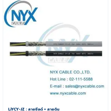
LiYCY-JZ : สายชีลด์ + สายดิน