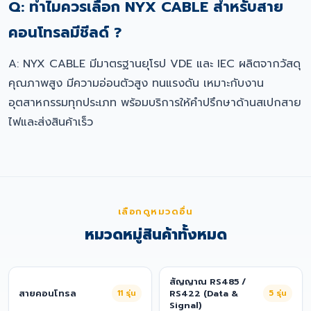
Q: ทำไมควรเลือก NYX CABLE สำหรับสาย
คอนโทรลมีชีลด์ ?
A: NYX CABLE มีมาตรฐานยุโรป VDE และ IEC ผลิตจากวัสดุ
คุณภาพสูง มีความอ่อนตัวสูง ทนแรงดัน เหมาะกับงาน
อุตสาหกรรมทุกประเภท พร้อมบริการให้คำปรึกษาด้านสเปกสาย
ไฟและส่งสินค้าเร็ว
เลือกดูหมวดอื่น
หมวดหมู่สินค้าทั้งหมด
สัญญาณ RS485 /
สายคอนโทรล
11
รุ่น
RS422 (Data &
5
รุ่น
Signal)