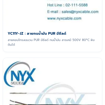
YC11Y-JZ : สายทนน้ำมัน PUR มีชีลด์
สายคอนโทรลฉนวน PUR มีชีลด์ ทนน้ำมัน สารเคมี 500V 80°C ฝัง
ดินได้