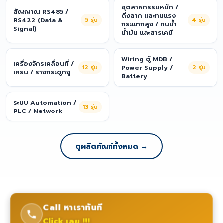
อุตสาหกรรมหนัก /
สัญญาณ RS485 /
ดึงลาก และทนแรง
RS422 (Data &
5
รุ่น
4
รุ่น
กระแทกสูง / ทนน้ำ
Signal)
น้ำมัน และสารเคมี
Wiring ตู้ MDB /
เครื่องจักรเคลื่อนที่ /
12
รุ่น
Power Supply /
2
รุ่น
เครน / รางกระดูกงู
Battery
ระบบ Automation /
13
รุ่น
PLC / Network
ดูผลิตภัณฑ์ทั้งหมด →
Call หาเราทันที
Click เลย !!!