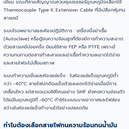
เยี่ยม ขณะที่สายสัญญาณควบคุมเซนเซอร์อุณหภูมิจะเลือกใช้
Thermocouple Type K Extension Cable ที่มีเปลือกหุ้มทน
สารเคมี
ระบบโรงพยาบาลและห้องปฏิบัติการ : เครื่องนึ่งฆ่าเชื้อ
(Autoclave) หรือตู้อบความร้อนสูงที่ต้องมีการทำความสะอาด
ด้วยสารเคมีบ่อยครั้ง นิยมใช้สาย FEP หรือ PTFE เพราะมี
ความทนทานต่อสารทำละลายและฆ่าเชื้อทำความสะอาดได้ง่าย
และสายไฟจะไม่เสื่อมสภาพ
ระบบทำความเย็นและห้องแช่แข็ง : ในห้องแช่แข็งอุณหภูมิต่ำ
กว่า -40°C สายไฟปกติจะแข็งตัวและแตกได้ง่ายเมื่อมีการ
เคลื่อนไหว แต่สายฉนวนซิลิโคนอย่าง SiHF ยังคงความอ่อนตัว
ได้แม้ในอุณหภูมิที่ -60°C ทำให้ระบบระบายอากาศและไฟส่อง
สว่างในห้องแช่แข็งทำงานได้อย่างปลอดภัย
ทำไมต้องเลือกสายไฟทนความร้อนทนน้ำมัน