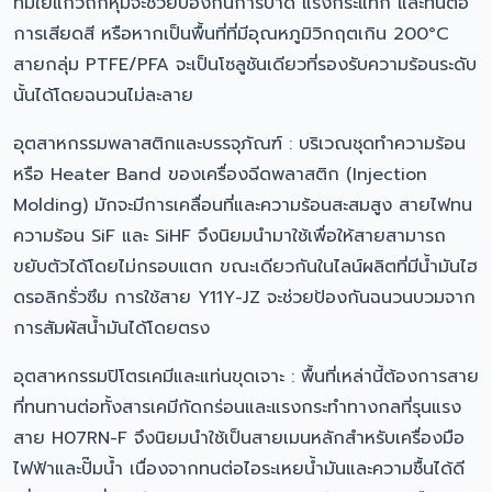
ที่มีใยแก้วถักหุ้มจะช่วยป้องกันการบาด แรงกระแทก และทนต่อ
การเสียดสี หรือหากเป็นพื้นที่ที่มีอุณหภูมิวิกฤตเกิน 200°C
สายกลุ่ม PTFE/PFA จะเป็นโซลูชันเดียวที่รองรับความร้อนระดับ
นั้นได้โดยฉนวนไม่ละลาย
อุตสาหกรรมพลาสติกและบรรจุภัณฑ์ : บริเวณชุดทำความร้อน
หรือ Heater Band ของเครื่องฉีดพลาสติก (Injection
Molding) มักจะมีการเคลื่อนที่และความร้อนสะสมสูง สายไฟทน
ความร้อน SiF และ SiHF จึงนิยมนำมาใช้เพื่อให้สายสามารถ
ขยับตัวได้โดยไม่กรอบแตก ขณะเดียวกันในไลน์ผลิตที่มีน้ำมันไฮ
ดรอลิกรั่วซึม การใช้สาย Y11Y-JZ จะช่วยป้องกันฉนวนบวมจาก
การสัมผัสน้ำมันได้โดยตรง
อุตสาหกรรมปิโตรเคมีและแท่นขุดเจาะ : พื้นที่เหล่านี้ต้องการสาย
ที่ทนทานต่อทั้งสารเคมีกัดกร่อนและแรงกระทำทางกลที่รุนแรง
สาย H07RN-F จึงนิยมนำใช้เป็นสายเมนหลักสำหรับเครื่องมือ
ไฟฟ้าและปั๊มน้ำ เนื่องจากทนต่อไอระเหยน้ำมันและความชื้นได้ดี