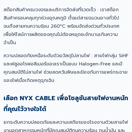
สต๊อกสินค้าครบวงจรและบริการจัดส่งที่รวดเร็ว : เราสต๊อก
สินค้าครอบคลุมทุกช่วงอุณหภูมิ ตั้งแต่สายฉนวนยางทั่วไป
จนถึงสายทนความร้อน 260°C พร้อมจัดส่งด่วนทั่วประเทศ
เพื่อให้ไลน์การผลิตของคุณไม่ต้องหยุดชะงักนานเกินความ
จำเป็น
ความปลอดภัยเหนือระดับด้วยวัสดุไม่ลามไฟ : สายไฟกลุ่ม SiHF
และฟลูออโรพอลิเมอร์ของเราเป็นแบบ Halogen-Free และมี
คุณสมบัติไม่ลามไฟ ช่วยลดควันพิษและป้องกันการแพร่กระจาย
ของไฟเมื่อเกิดเหตุฉุกเฉิน
เลือก NYX CABLE เพื่อโซลูชันสายไฟงานหนัก
ที่คุณไว้วางใจได้
ยกระดับความปลอดภัยและความเสถียรของโรงงานด้วยสายไฟ
งานอุตสาหกรรมหนักที่มีคุณสมบัติทนความร้อน ทนน้ำมัน และ