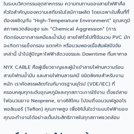
ในระบบวิศวกรรมอุตสาหกรรม ความทนทานของสายไฟฟ้าคือ
หัวใจสำคัญของความเสถียรในไลน์การผลิต โดยเฉพาะในพื้นที่ที่
ต้องเผชิญกับ "High-Temperature Environment" อุณหภูมิ
สภาพแวดล้อมสูง และ "Chemical Aggression" (การ
กัดกร่อนจากสารเคมีและน้ำมัน) สายไฟทั่วไปที่ใช้ฉนวน PVC มัก
จะเกิดการแข็งกรอบ แตกหัก หรือบวมพองเมื่อสัมผัสปัจจัย
เหล่านี้ นำไปสู่ปัญหาไฟฟ้าลัดวงจรและ Downtime ที่มหาศาล
NYX CABLE คือผู้เชี่ยวชาญและผู้นำเข้าสายไฟทนความร้อน
สายไฟทนน้ำมัน และสายไฟทนสารเคมี ชนิดพิเศษสำหรับงาน
หนัก เราคัดสรรผลิตภัณฑ์มาตรฐานยุโรป (VDE/IEC) ที่
ครอบคลุมทุกระดับอุณหภูมิและทุกสภาวะการใช้งาน ตั้งแต่สาย
ไฟฉนวนยาง Neoprene, ยางซิลิโคน ไปจนถึงฉนวนฟลูออโร
พอลิเมอร์ (Teflon) คุณภาพสูง เพื่อให้มั่นใจว่าระบบไฟฟ้าของ
คุณจะทำงานได้อย่างเต็มประสิทธิภาพในทุกสภาพแวดล้อม