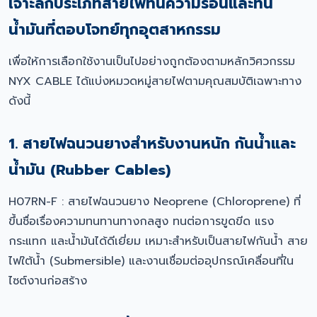
เจาะลึกประเภทสายไฟทนความร้อนและทน
น้ำมันที่ตอบโจทย์ทุกอุตสาหกรรม
เพื่อให้การเลือกใช้งานเป็นไปอย่างถูกต้องตามหลักวิศวกรรม
NYX CABLE ได้แบ่งหมวดหมู่สายไฟตามคุณสมบัติเฉพาะทาง
ดังนี้
1. สายไฟฉนวนยางสำหรับงานหนัก กันน้ำและ
น้ำมัน (Rubber Cables)
H07RN-F : สายไฟฉนวนยาง Neoprene (Chloroprene) ที่
ขึ้นชื่อเรื่องความทนทานทางกลสูง ทนต่อการขูดขีด แรง
กระแทก และน้ำมันได้ดีเยี่ยม เหมาะสำหรับเป็นสายไฟกันน้ำ สาย
ไฟใต้น้ำ (Submersible) และงานเชื่อมต่ออุปกรณ์เคลื่อนที่ใน
ไซต์งานก่อสร้าง