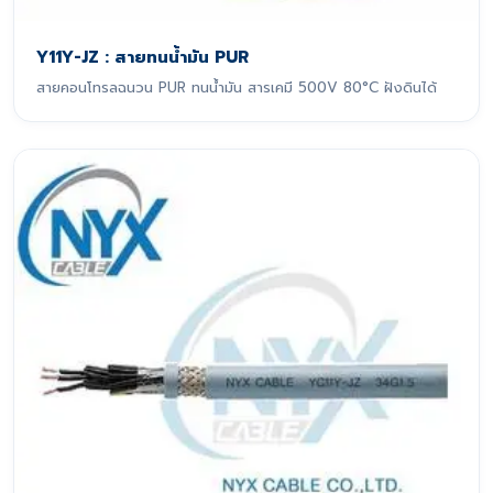
Y11Y-JZ : สายทนน้ำมัน PUR
สายคอนโทรลฉนวน PUR ทนน้ำมัน สารเคมี 500V 80°C ฝังดินได้