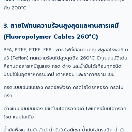
ถึง 200°C
3. สายไฟทนความร้อนสูงสุดและทนสารเคมี
(Fluoropolymer Cables 260°C)
PFA, PTFE, ETFE, FEP : สายไฟที่ใช้ฉนวนกลุ่มฟลูออโรพอลิเม
อร์ (Teflon) ทนความร้อนได้สูงสุดถึง 260°C มีคุณสมบัติเด่น
คือทนต่อสารเคมีรุนแรง กรด ด่าง และน้ำมันได้เกือบทุกชนิด
นิยมใช้ในอุตสาหกรรมเคมี เตาหลอม และอากาศยาน เช่น
กรดแบบเข้มข้นของ กรดซัลฟิวริก กรดไฮโดรคลอริก กรดไน
ตริก
ด่างแบบเข้มข้นของ โซเดียมไฮดรอกไซด์ โพแทสเซียมไฮดรอก
ไซด์ แอมโมเนีย
น้ำมันพืชและไขมันสัตว์ น้ำมันไบโอดีเซล น้ำมันไฮดรอลิก น้ำมัน