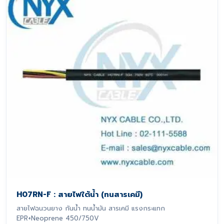
H07RN-F : สายไฟใต้น้ำ (ทนสารเคมี)
สายไฟฉนวนยาง กันน้ำ ทนน้ำมัน สารเคมี แรงกระแทก
EPR+Neoprene 450/750V