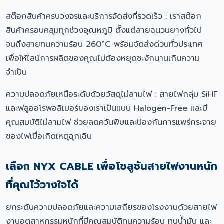
สต๊อกสินค้าครบวงจรและบริการจัดส่งที่รวดเร็ว : เราสต๊อก
สินค้าครอบคลุมทุกช่วงอุณหภูมิ ตั้งแต่สายฉนวนยางทั่วไป
จนถึงสายทนความร้อน 260°C พร้อมจัดส่งด่วนทั่วประเทศ
เพื่อให้ไลน์การผลิตของคุณไม่ต้องหยุดชะงักนานเกินความ
จำเป็น
ความปลอดภัยเหนือระดับด้วยวัสดุไม่ลามไฟ : สายไฟกลุ่ม SiHF
และฟลูออโรพอลิเมอร์ของเราเป็นแบบ Halogen-Free และมี
คุณสมบัติไม่ลามไฟ ช่วยลดควันพิษและป้องกันการแพร่กระจาย
ของไฟเมื่อเกิดเหตุฉุกเฉิน
เลือก NYX CABLE เพื่อโซลูชันสายไฟงานหนัก
ที่คุณไว้วางใจได้
ยกระดับความปลอดภัยและความเสถียรของโรงงานด้วยสายไฟ
งานอุตสาหกรรมหนักที่มีคุณสมบัติทนความร้อน ทนน้ำมัน และ