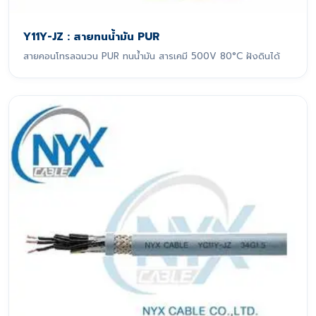
Y11Y-JZ : สายทนน้ำมัน PUR
สายคอนโทรลฉนวน PUR ทนน้ำมัน สารเคมี 500V 80°C ฝังดินได้