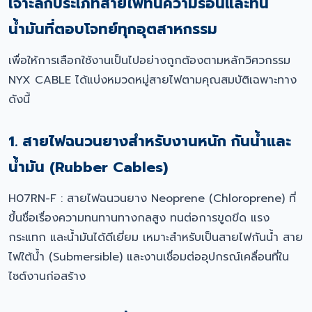
เจาะลึกประเภทสายไฟทนความร้อนและทน
น้ำมันที่ตอบโจทย์ทุกอุตสาหกรรม
เพื่อให้การเลือกใช้งานเป็นไปอย่างถูกต้องตามหลักวิศวกรรม
NYX CABLE ได้แบ่งหมวดหมู่สายไฟตามคุณสมบัติเฉพาะทาง
ดังนี้
1. สายไฟฉนวนยางสำหรับงานหนัก กันน้ำและ
น้ำมัน (Rubber Cables)
H07RN-F : สายไฟฉนวนยาง Neoprene (Chloroprene) ที่
ขึ้นชื่อเรื่องความทนทานทางกลสูง ทนต่อการขูดขีด แรง
กระแทก และน้ำมันได้ดีเยี่ยม เหมาะสำหรับเป็นสายไฟกันน้ำ สาย
ไฟใต้น้ำ (Submersible) และงานเชื่อมต่ออุปกรณ์เคลื่อนที่ใน
ไซต์งานก่อสร้าง