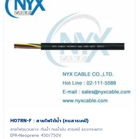
H07RN-F : สายไฟใต้น้ำ (ทนสารเคมี)
สายไฟฉนวนยาง กันน้ำ ทนน้ำมัน สารเคมี แรงกระแทก
EPR+Neoprene 450/750V