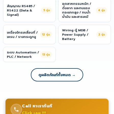
อุตสาหกรรมหนัก /
สัญญาณ RS485 /
ดึงลาก และทนแรง
RS422 (Data &
5
รุ่น
4
รุ่น
กระแทกสูง / ทนน้ำ
Signal)
น้ำมัน และสารเคมี
Wiring ตู้ MDB /
เครื่องจักรเคลื่อนที่ /
12
รุ่น
Power Supply /
2
รุ่น
เครน / รางกระดูกงู
Battery
ระบบ Automation /
13
รุ่น
PLC / Network
ดูผลิตภัณฑ์ทั้งหมด →
Call หาเราทันที
Click เลย !!!