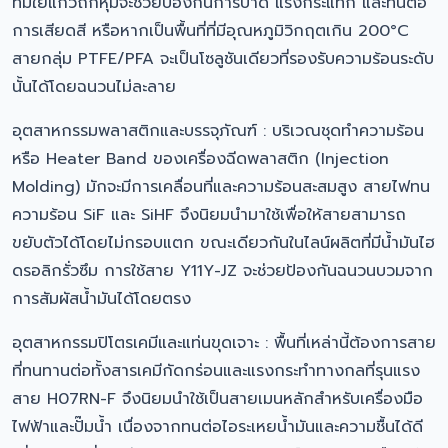
ที่มีใยแก้วถักหุ้มจะช่วยป้องกันการบาด แรงกระแทก และทนต่อ
การเสียดสี หรือหากเป็นพื้นที่ที่มีอุณหภูมิวิกฤตเกิน 200°C
สายกลุ่ม PTFE/PFA จะเป็นโซลูชันเดียวที่รองรับความร้อนระดับ
นั้นได้โดยฉนวนไม่ละลาย
อุตสาหกรรมพลาสติกและบรรจุภัณฑ์ : บริเวณชุดทำความร้อน
หรือ Heater Band ของเครื่องฉีดพลาสติก (Injection
Molding) มักจะมีการเคลื่อนที่และความร้อนสะสมสูง สายไฟทน
ความร้อน SiF และ SiHF จึงนิยมนำมาใช้เพื่อให้สายสามารถ
ขยับตัวได้โดยไม่กรอบแตก ขณะเดียวกันในไลน์ผลิตที่มีน้ำมันไฮ
ดรอลิกรั่วซึม การใช้สาย Y11Y-JZ จะช่วยป้องกันฉนวนบวมจาก
การสัมผัสน้ำมันได้โดยตรง
อุตสาหกรรมปิโตรเคมีและแท่นขุดเจาะ : พื้นที่เหล่านี้ต้องการสาย
ที่ทนทานต่อทั้งสารเคมีกัดกร่อนและแรงกระทำทางกลที่รุนแรง
สาย H07RN-F จึงนิยมนำใช้เป็นสายเมนหลักสำหรับเครื่องมือ
ไฟฟ้าและปั๊มน้ำ เนื่องจากทนต่อไอระเหยน้ำมันและความชื้นได้ดี