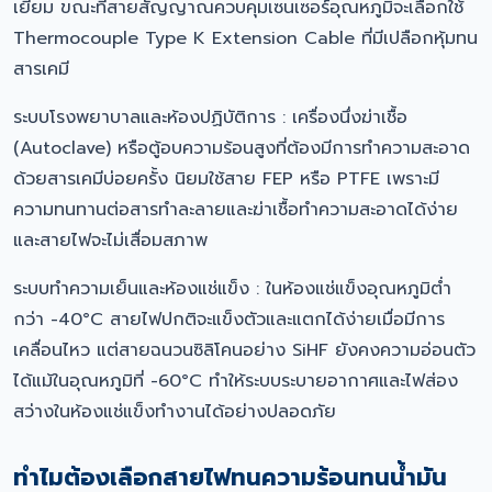
เยี่ยม ขณะที่สายสัญญาณควบคุมเซนเซอร์อุณหภูมิจะเลือกใช้
Thermocouple Type K Extension Cable ที่มีเปลือกหุ้มทน
สารเคมี
ระบบโรงพยาบาลและห้องปฏิบัติการ : เครื่องนึ่งฆ่าเชื้อ
(Autoclave) หรือตู้อบความร้อนสูงที่ต้องมีการทำความสะอาด
ด้วยสารเคมีบ่อยครั้ง นิยมใช้สาย FEP หรือ PTFE เพราะมี
ความทนทานต่อสารทำละลายและฆ่าเชื้อทำความสะอาดได้ง่าย
และสายไฟจะไม่เสื่อมสภาพ
ระบบทำความเย็นและห้องแช่แข็ง : ในห้องแช่แข็งอุณหภูมิต่ำ
กว่า -40°C สายไฟปกติจะแข็งตัวและแตกได้ง่ายเมื่อมีการ
เคลื่อนไหว แต่สายฉนวนซิลิโคนอย่าง SiHF ยังคงความอ่อนตัว
ได้แม้ในอุณหภูมิที่ -60°C ทำให้ระบบระบายอากาศและไฟส่อง
สว่างในห้องแช่แข็งทำงานได้อย่างปลอดภัย
ทำไมต้องเลือกสายไฟทนความร้อนทนน้ำมัน