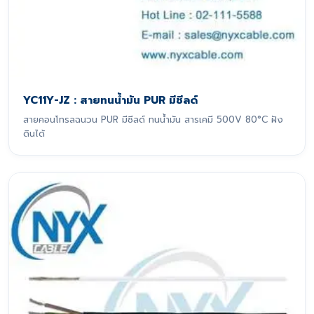
YC11Y-JZ : สายทนน้ำมัน PUR มีชีลด์
สายคอนโทรลฉนวน PUR มีชีลด์ ทนน้ำมัน สารเคมี 500V 80°C ฝัง
ดินได้