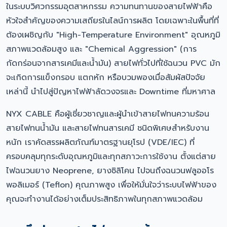
ในระบบวิศวกรรมอุตสาหกรรม ความทนทานของสายไฟฟ้าคือ
หัวใจสำคัญของความเสถียรในไลน์การผลิต โดยเฉพาะในพื้นที่ที่
ต้องเผชิญกับ "High-Temperature Environment" อุณหภูมิ
สภาพแวดล้อมสูง และ "Chemical Aggression" (การ
กัดกร่อนจากสารเคมีและน้ำมัน) สายไฟทั่วไปที่ใช้ฉนวน PVC มัก
จะเกิดการแข็งกรอบ แตกหัก หรือบวมพองเมื่อสัมผัสปัจจัย
เหล่านี้ นำไปสู่ปัญหาไฟฟ้าลัดวงจรและ Downtime ที่มหาศาล
NYX CABLE คือผู้เชี่ยวชาญและผู้นำเข้าสายไฟทนความร้อน
สายไฟทนน้ำมัน และสายไฟทนสารเคมี ชนิดพิเศษสำหรับงาน
หนัก เราคัดสรรผลิตภัณฑ์มาตรฐานยุโรป (VDE/IEC) ที่
ครอบคลุมทุกระดับอุณหภูมิและทุกสภาวะการใช้งาน ตั้งแต่สาย
ไฟฉนวนยาง Neoprene, ยางซิลิโคน ไปจนถึงฉนวนฟลูออโร
พอลิเมอร์ (Teflon) คุณภาพสูง เพื่อให้มั่นใจว่าระบบไฟฟ้าของ
คุณจะทำงานได้อย่างเต็มประสิทธิภาพในทุกสภาพแวดล้อม