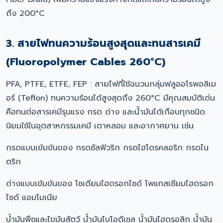
ถึง 200°C
3. สายไฟทนความร้อนสูงสุดและทนสารเคมี
(Fluoropolymer Cables 260°C)
PFA, PTFE, ETFE, FEP : สายไฟที่ใช้ฉนวนกลุ่มฟลูออโรพอลิเม
อร์ (Teflon) ทนความร้อนได้สูงสุดถึง 260°C มีคุณสมบัติเด่น
คือทนต่อสารเคมีรุนแรง กรด ด่าง และน้ำมันได้เกือบทุกชนิด
นิยมใช้ในอุตสาหกรรมเคมี เตาหลอม และอากาศยาน เช่น
กรดแบบเข้มข้นของ กรดซัลฟิวริก กรดไฮโดรคลอริก กรดไน
ตริก
ด่างแบบเข้มข้นของ โซเดียมไฮดรอกไซด์ โพแทสเซียมไฮดรอก
ไซด์ แอมโมเนีย
น้ำมันพืชและไขมันสัตว์ น้ำมันไบโอดีเซล น้ำมันไฮดรอลิก น้ำมัน