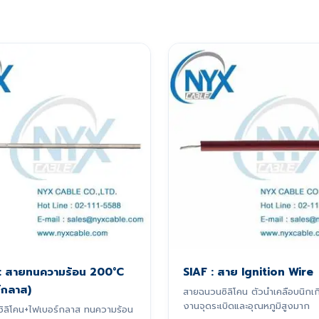
 : สายทนความร้อน 200°C
SIAF : สาย Ignition Wire
์กลาส)
สายฉนวนซิลิโคน ตัวนำเคลือบนิกเก
งานจุดระเบิดและอุณหภูมิสูงมาก
ิลิโคน+ไฟเบอร์กลาส ทนความร้อน