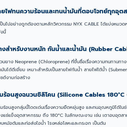
ายไฟทนความร้อนและทนน้ำมันที่ตอบโจทย์ทุกอุต
งานเป็นไปอย่างถูกต้องตามหลักวิศวกรรม NYX CABLE ได้แบ่งหมวด
นี้
งสำหรับงานหนัก กันน้ำและน้ำมัน (Rubber Cab
ยาง Neoprene (Chloroprene) ที่ขึ้นชื่อเรื่องความทนทานทาง
มันได้ดีเยี่ยม เหมาะสำหรับเป็นสายไฟกันน้ำ สายไฟใต้น้ำ (Submer
นไซต์งานก่อสร้าง
ร้อนสูงฉนวนซิลิโคน (Silicone Cables 180°C
้อนสูงกลุ่มนี้โดดเด่นเรื่องความยืดหยุ่นสูง และทนอุณหภูมิได้ในช
องแช่แข็งอุตสาหกรรม ถึง 180°C ในลักษณะงาน เช่น เตาอบอุตสา
บบหม้อต้มและท่อส่งไอน้ำ โรงหล่อโลหะและกระจก เป็นต้น