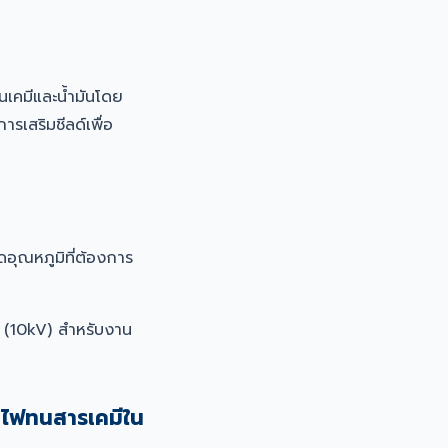
เคมีและน้ำมันโดย
รเสริมชีลด์เพื่อ
ุณหภูมิที่ต้องการ
V (10kV) สำหรับงาน
ยไฟทนสารเคมีใน