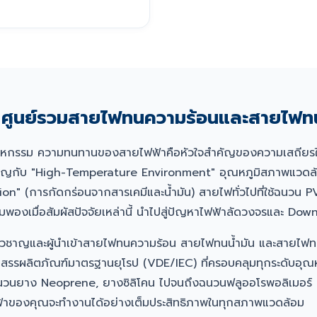
ูนย์รวมสายไฟทนความร้อนและสายไฟทน
าหกรรม ความทนทานของสายไฟฟ้าคือหัวใจสำคัญของความเสถียรใ
องเผชิญกับ "High-Temperature Environment" อุณหภูมิสภาพแวดล
n" (การกัดกร่อนจากสารเคมีและน้ำมัน) สายไฟทั่วไปที่ใช้ฉนวน P
องเมื่อสัมผัสปัจจัยเหล่านี้ นำไปสู่ปัญหาไฟฟ้าลัดวงจรและ Dow
่ยวชาญและผู้นำเข้าสายไฟทนความร้อน สายไฟทนน้ำมัน และสายไฟท
ดสรรผลิตภัณฑ์มาตรฐานยุโรป (VDE/IEC) ที่ครอบคลุมทุกระดับอุณ
ฉนวนยาง Neoprene, ยางซิลิโคน ไปจนถึงฉนวนฟลูออโรพอลิเมอร์
บไฟฟ้าของคุณจะทำงานได้อย่างเต็มประสิทธิภาพในทุกสภาพแวดล้อม