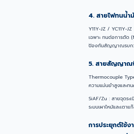
4. สายไฟทนน้ำม
Y11Y-JZ / YC11Y-JZ
เฉพาะ ทนต่อการตัด (N
ป้องกันสัญญาณรบก
5. สายสัญญาณ
Thermocouple Type 
ความแม่นยำสูงและทน
SiAF/Zu : สายจุดระเ
ระบบเผาไหม้และเตาแก
การประยุกต์ใช้