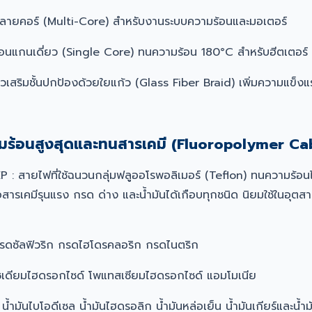
ลายคอร์ (Multi-Core) สำหรับงานระบบความร้อนและมอเตอร์
อนแกนเดี่ยว (Single Core) ทนความร้อน 180°C สำหรับฮีตเตอร์
ยวเสริมชั้นปกป้องด้วยใยแก้ว (Glass Fiber Braid) เพิ่มความแข
มร้อนสูงสุดและทนสารเคมี (Fluoropolymer Ca
 : สายไฟที่ใช้ฉนวนกลุ่มฟลูออโรพอลิเมอร์ (Teflon) ทนความร้อนไ
อสารเคมีรุนแรง กรด ด่าง และน้ำมันได้เกือบทุกชนิด นิยมใช้ในอุ
รดซัลฟิวริก กรดไฮโดรคลอริก กรดไนตริก
ซเดียมไฮดรอกไซด์ โพแทสเซียมไฮดรอกไซด์ แอมโมเนีย
 น้ำมันไบโอดีเซล น้ำมันไฮดรอลิก น้ำมันหล่อเย็น น้ำมันเกียร์และน้ำม