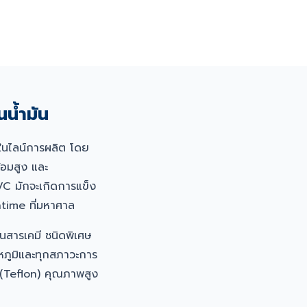
น้ำมัน
นไลน์การผลิต โดย
้อมสูง และ
VC มักจะเกิดการแข็ง
ntime ที่มหาศาล
นสารเคมี ชนิดพิเศษ
หภูมิและทุกสภาวะการ
 (Teflon) คุณภาพสูง