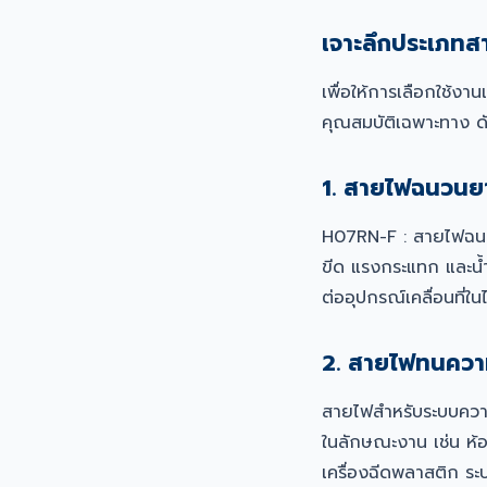
เจาะลึกประเภทส
เพื่อให้การเลือกใช้
คุณสมบัติเฉพาะทาง ดัง
1. สายไฟฉนวนยา
H07RN-F : สายไฟฉนวน
ขีด แรงกระแทก และน้ำ
ต่ออุปกรณ์เคลื่อนที่ใ
2. สายไฟทนความ
สายไฟสำหรับระบบความร
ในลักษณะงาน เช่น ห้
เครื่องฉีดพลาสติก ระ