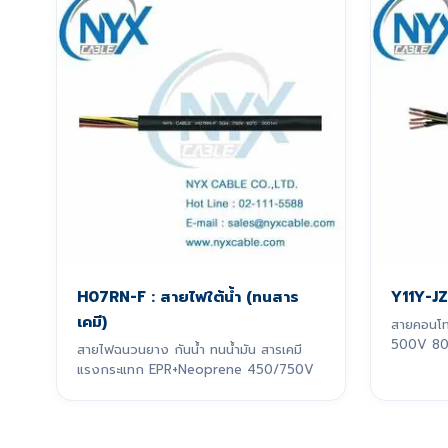
H07RN-F : สายไฟใต้น้ำ (ทนสาร
Y11Y-JZ
เคมี)
สายคอนโท
500V 80°
สายไฟฉนวนยาง กันน้ำ ทนน้ำมัน สารเคมี
แรงกระแทก EPR+Neoprene 450/750V