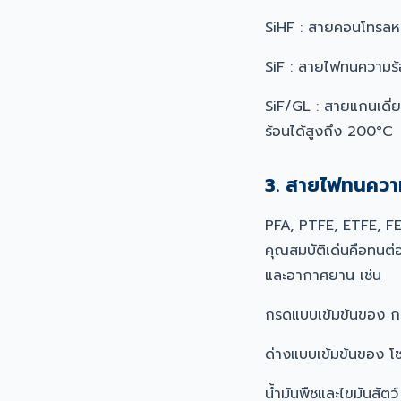
SiHF : สายคอนโทรลห
SiF : สายไฟทนความร้
SiF/GL : สายแกนเดี่
ร้อนได้สูงถึง 200°C
3. สายไฟทนควา
PFA, PTFE, ETFE, FEP
คุณสมบัติเด่นคือทนต่
และอากาศยาน เช่น
กรดแบบเข้มข้นของ ก
ด่างแบบเข้มข้นของ โ
น้ำมันพืชและไขมันสัตว์