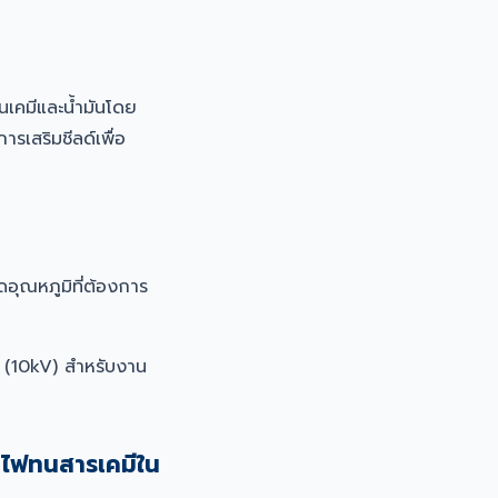
เคมีและน้ำมันโดย
รเสริมชีลด์เพื่อ
ุณหภูมิที่ต้องการ
V (10kV) สำหรับงาน
ยไฟทนสารเคมีใน