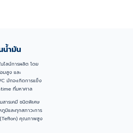
น้ำมัน
นไลน์การผลิต โดย
้อมสูง และ
VC มักจะเกิดการแข็ง
ntime ที่มหาศาล
นสารเคมี ชนิดพิเศษ
หภูมิและทุกสภาวะการ
 (Teflon) คุณภาพสูง