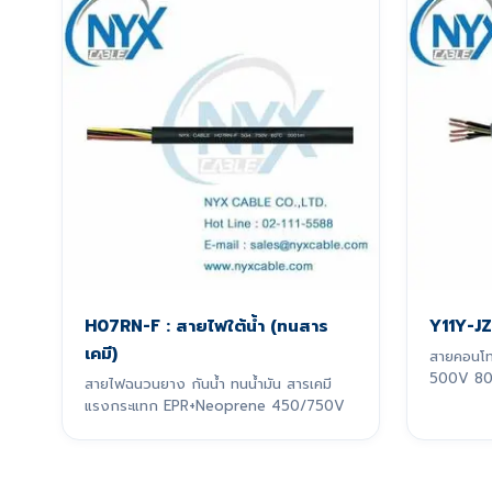
H07RN-F : สายไฟใต้น้ำ (ทนสาร
Y11Y-JZ
เคมี)
สายคอนโท
500V 80°
สายไฟฉนวนยาง กันน้ำ ทนน้ำมัน สารเคมี
แรงกระแทก EPR+Neoprene 450/750V