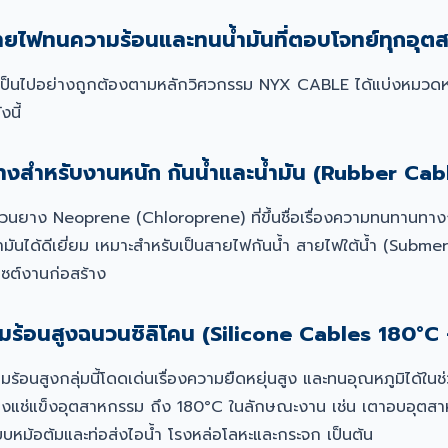
ายไฟทนความร้อนและทนน้ำมันที่ตอบโจทย์ทุกอุต
งานเป็นไปอย่างถูกต้องตามหลักวิศวกรรม NYX CABLE ได้แบ่งหมวด
นี้
งสำหรับงานหนัก กันน้ำและน้ำมัน (Rubber Cab
ยาง Neoprene (Chloroprene) ที่ขึ้นชื่อเรื่องความทนทานทาง
มันได้ดีเยี่ยม เหมาะสำหรับเป็นสายไฟกันน้ำ สายไฟใต้น้ำ (Submer
นไซต์งานก่อสร้าง
ร้อนสูงฉนวนซิลิโคน (Silicone Cables 180°C
้อนสูงกลุ่มนี้โดดเด่นเรื่องความยืดหยุ่นสูง และทนอุณหภูมิได้ในช
องแช่แข็งอุตสาหกรรม ถึง 180°C ในลักษณะงาน เช่น เตาอบอุตสา
บบหม้อต้มและท่อส่งไอน้ำ โรงหล่อโลหะและกระจก เป็นต้น