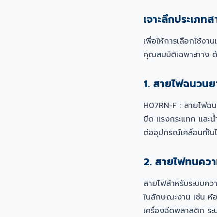
เจาะลึกประเภทส
เพื่อให้การเลือกใช้
คุณสมบัติเฉพาะทาง ดัง
1. สายไฟฉนวนยา
H07RN-F : สายไฟฉนวน
ขีด แรงกระแทก และน้ำ
ต่ออุปกรณ์เคลื่อนที่ใ
2. สายไฟทนความ
สายไฟสำหรับระบบความร
ในลักษณะงาน เช่น ห้
เครื่องฉีดพลาสติก ระ