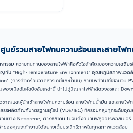
ูนย์รวมสายไฟทนความร้อนและสายไฟทน
าหกรรม ความทนทานของสายไฟฟ้าคือหัวใจสำคัญของความเสถียรใ
องเผชิญกับ "High-Temperature Environment" อุณหภูมิสภาพแวดล
n" (การกัดกร่อนจากสารเคมีและน้ำมัน) สายไฟทั่วไปที่ใช้ฉนวน P
องเมื่อสัมผัสปัจจัยเหล่านี้ นำไปสู่ปัญหาไฟฟ้าลัดวงจรและ Dow
่ยวชาญและผู้นำเข้าสายไฟทนความร้อน สายไฟทนน้ำมัน และสายไฟท
ดสรรผลิตภัณฑ์มาตรฐานยุโรป (VDE/IEC) ที่ครอบคลุมทุกระดับอุณ
ฉนวนยาง Neoprene, ยางซิลิโคน ไปจนถึงฉนวนฟลูออโรพอลิเมอร์
บไฟฟ้าของคุณจะทำงานได้อย่างเต็มประสิทธิภาพในทุกสภาพแวดล้อม