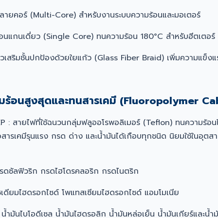
ลายคอร์ (Multi-Core) สำหรับงานระบบความร้อนและมอเตอร์
อนแกนเดี่ยว (Single Core) ทนความร้อน 180°C สำหรับฮีตเตอร์
ยวเสริมชั้นปกป้องด้วยใยแก้ว (Glass Fiber Braid) เพิ่มความแข
มร้อนสูงสุดและทนสารเคมี (Fluoropolymer Ca
 : สายไฟที่ใช้ฉนวนกลุ่มฟลูออโรพอลิเมอร์ (Teflon) ทนความร้อนไ
อสารเคมีรุนแรง กรด ด่าง และน้ำมันได้เกือบทุกชนิด นิยมใช้ในอุ
รดซัลฟิวริก กรดไฮโดรคลอริก กรดไนตริก
ซเดียมไฮดรอกไซด์ โพแทสเซียมไฮดรอกไซด์ แอมโมเนีย
 น้ำมันไบโอดีเซล น้ำมันไฮดรอลิก น้ำมันหล่อเย็น น้ำมันเกียร์และน้ำม