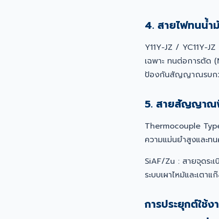
4. สายไฟทนน้ำม
Y11Y-JZ / YC11Y-JZ
เฉพาะ ทนต่อการตัด (N
ป้องกันสัญญาณรบก
5. สายสัญญาณ
Thermocouple Type 
ความแม่นยำสูงและทน
SiAF/Zu : สายจุดระเ
ระบบเผาไหม้และเตาแก
การประยุกต์ใช้