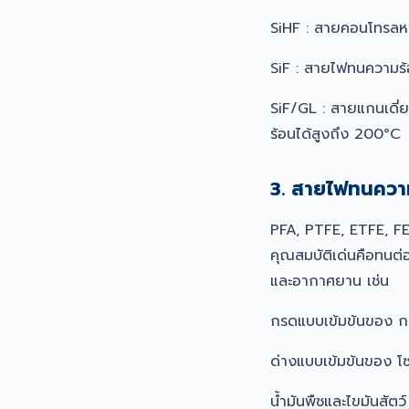
SiHF : สายคอนโทรลห
SiF : สายไฟทนความร้
SiF/GL : สายแกนเดี่
ร้อนได้สูงถึง 200°C
3. สายไฟทนควา
PFA, PTFE, ETFE, FEP
คุณสมบัติเด่นคือทนต่
และอากาศยาน เช่น
กรดแบบเข้มข้นของ ก
ด่างแบบเข้มข้นของ โ
น้ำมันพืชและไขมันสัตว์