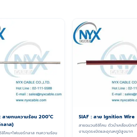
 : สายทนความร้อน 200°C
SIAF : สาย Ignition Wire
์กลาส)
สายฉนวนซิลิโคน ตัวนำเคลือบนิกเก
งานจุดระเบิดและอุณหภูมิสูงมาก
ิลิโคน+ไฟเบอร์กลาส ทนความร้อน