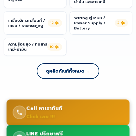
น้ำมัน และสารเคมี
Wiring ตู้ MDB /
เครื่องจักรเคลื่อนที่ /
12
รุ่น
Power Supply /
2
รุ่น
เครน / รางกระดูกงู
Battery
ความร้อนสูง / ทนสาร
10
รุ่น
เคมี-น้ำมัน
ดูผลิตภัณฑ์ทั้งหมด →
Call หาเราทันที
Click เลย !!!
LINE ปรึกษาฟรี