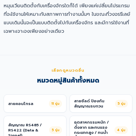
หมุนเวียนติดตั้งกับเครื่องจักรใดก็ได้ เพียงแค่เปลี่ยนโปรแกรม
ที่จะใช้งานให้เหมาะกับสภาพการทำงานนั้นๆ ในขณะที่วงจรรีเลย์
แบบเดิมนั้นจะเป็นแบบติดตั้งไปกับเครื่องจักร และมีการใช้งานที่
เฉพาะเจาะจงเพียงอย่างเดียว
เลือกดูหมวดอื่น
หมวดหมู่สินค้าทั้งหมด
สายชีลด์ ป้องกัน
สายคอนโทรล
11
รุ่น
5
รุ่น
สัญญาณรบกวน
อุตสาหกรรมหนัก /
สัญญาณ RS485 /
ดึงลาก และทนแรง
RS422 (Data &
5
รุ่น
4
รุ่น
กระแทกสูง / ทนน้ำ
Signal)