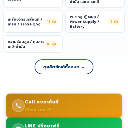
น้ำมัน และสารเคมี
Wiring ตู้ MDB /
เครื่องจักรเคลื่อนที่ /
12
รุ่น
Power Supply /
2
รุ่น
เครน / รางกระดูกงู
Battery
ความร้อนสูง / ทนสาร
10
รุ่น
เคมี-น้ำมัน
ดูผลิตภัณฑ์ทั้งหมด →
Call หาเราทันที
Click เลย !!!
LINE ปรึกษาฟรี