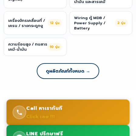
น้ำมัน และสารเคมี
Wiring ตู้ MDB /
เครื่องจักรเคลื่อนที่ /
12
รุ่น
Power Supply /
2
รุ่น
เครน / รางกระดูกงู
Battery
ความร้อนสูง / ทนสาร
10
รุ่น
เคมี-น้ำมัน
ดูผลิตภัณฑ์ทั้งหมด →
Call หาเราทันที
Click เลย !!!
LINE ปรึกษาฟรี