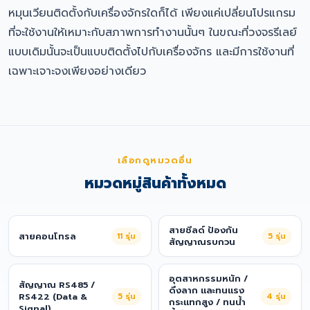
หมุนเวียนติดตั้งกับเครื่องจักรใดก็ได้ เพียงแค่เปลี่ยนโปรแกรม
ที่จะใช้งานให้เหมาะกับสภาพการทำงานนั้นๆ ในขณะที่วงจรรีเลย์
แบบเดิมนั้นจะเป็นแบบติดตั้งไปกับเครื่องจักร และมีการใช้งานที่
เฉพาะเจาะจงเพียงอย่างเดียว
เลือกดูหมวดอื่น
หมวดหมู่สินค้าทั้งหมด
สายชีลด์ ป้องกัน
สายคอนโทรล
11
รุ่น
5
รุ่น
สัญญาณรบกวน
อุตสาหกรรมหนัก /
สัญญาณ RS485 /
ดึงลาก และทนแรง
RS422 (Data &
5
รุ่น
4
รุ่น
กระแทกสูง / ทนน้ำ
Signal)