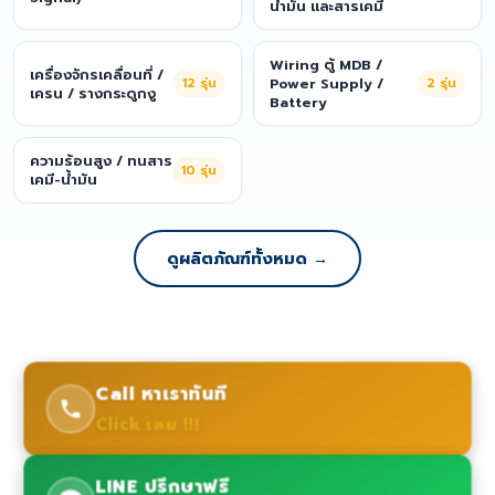
น้ำมัน และสารเคมี
Wiring ตู้ MDB /
เครื่องจักรเคลื่อนที่ /
12
รุ่น
Power Supply /
2
รุ่น
เครน / รางกระดูกงู
Battery
ความร้อนสูง / ทนสาร
10
รุ่น
เคมี-น้ำมัน
ดูผลิตภัณฑ์ทั้งหมด →
Call หาเราทันที
Click เลย !!!
LINE ปรึกษาฟรี