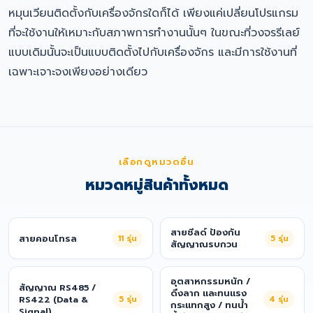
หมุนเวียนติดตั้งกับเครื่องจักรใดก็ได้ เพียงแค่เปลี่ยนโปรแกรม
ที่จะใช้งานให้เหมาะกับสภาพการทำงานนั้นๆ ในขณะที่วงจรรีเลย์
แบบเดิมนั้นจะเป็นแบบติดตั้งไปกับเครื่องจักร และมีการใช้งานที่
เฉพาะเจาะจงเพียงอย่างเดียว
เลือกดูหมวดอื่น
หมวดหมู่สินค้าทั้งหมด
สายชีลด์ ป้องกัน
สายคอนโทรล
11
รุ่น
5
รุ่น
สัญญาณรบกวน
อุตสาหกรรมหนัก /
สัญญาณ RS485 /
ดึงลาก และทนแรง
RS422 (Data &
5
รุ่น
4
รุ่น
กระแทกสูง / ทนน้ำ
Signal)