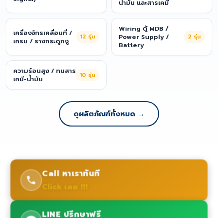
น้ำมัน และสารเคมี
Wiring ตู้ MDB /
เครื่องจักรเคลื่อนที่ /
12
รุ่น
Power Supply /
2
รุ่น
เครน / รางกระดูกงู
Battery
ความร้อนสูง / ทนสาร
10
รุ่น
เคมี-น้ำมัน
ดูผลิตภัณฑ์ทั้งหมด →
Call หาเราทันที
Click เลย !!!
LINE ปรึกษาฟรี