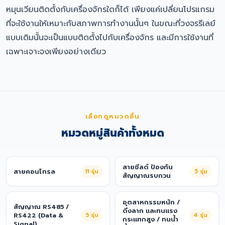
หมุนเวียนติดตั้งกับเครื่องจักรใดก็ได้ เพียงแค่เปลี่ยนโปรแกรม
ที่จะใช้งานให้เหมาะกับสภาพการทำงานนั้นๆ ในขณะที่วงจรรีเลย์
แบบเดิมนั้นจะเป็นแบบติดตั้งไปกับเครื่องจักร และมีการใช้งานที่
เฉพาะเจาะจงเพียงอย่างเดียว
เลือกดูหมวดอื่น
หมวดหมู่สินค้าทั้งหมด
สายชีลด์ ป้องกัน
สายคอนโทรล
11
รุ่น
5
รุ่น
สัญญาณรบกวน
อุตสาหกรรมหนัก /
สัญญาณ RS485 /
ดึงลาก และทนแรง
RS422 (Data &
5
รุ่น
4
รุ่น
กระแทกสูง / ทนน้ำ
Signal)