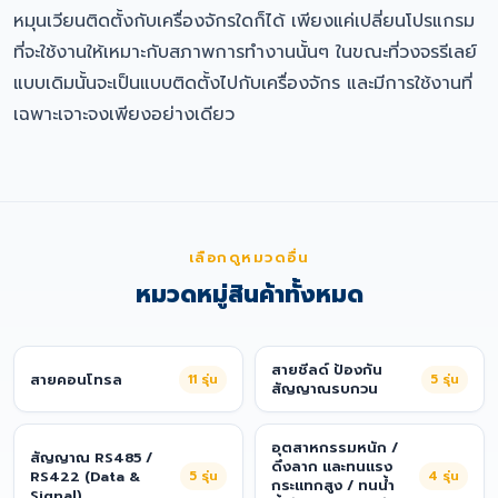
หมุนเวียนติดตั้งกับเครื่องจักรใดก็ได้ เพียงแค่เปลี่ยนโปรแกรม
ที่จะใช้งานให้เหมาะกับสภาพการทำงานนั้นๆ ในขณะที่วงจรรีเลย์
แบบเดิมนั้นจะเป็นแบบติดตั้งไปกับเครื่องจักร และมีการใช้งานที่
เฉพาะเจาะจงเพียงอย่างเดียว
เลือกดูหมวดอื่น
หมวดหมู่สินค้าทั้งหมด
สายชีลด์ ป้องกัน
สายคอนโทรล
11
รุ่น
5
รุ่น
สัญญาณรบกวน
อุตสาหกรรมหนัก /
สัญญาณ RS485 /
ดึงลาก และทนแรง
RS422 (Data &
5
รุ่น
4
รุ่น
กระแทกสูง / ทนน้ำ
Signal)