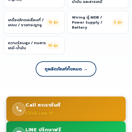
น้ำมัน และสารเคมี
Wiring ตู้ MDB /
เครื่องจักรเคลื่อนที่ /
12
รุ่น
Power Supply /
2
รุ่น
เครน / รางกระดูกงู
Battery
ความร้อนสูง / ทนสาร
10
รุ่น
เคมี-น้ำมัน
ดูผลิตภัณฑ์ทั้งหมด →
Call หาเราทันที
Click เลย !!!
LINE ปรึกษาฟรี