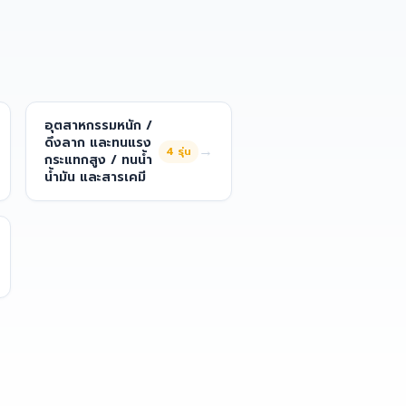
อุตสาหกรรมหนัก /
ดึงลาก และทนแรง
→
4
รุ่น
กระแทกสูง / ทนน้ำ
น้ำมัน และสารเคมี