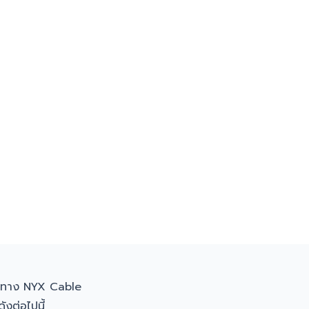
งทาง NYX Cable
ังต่อไปนี้