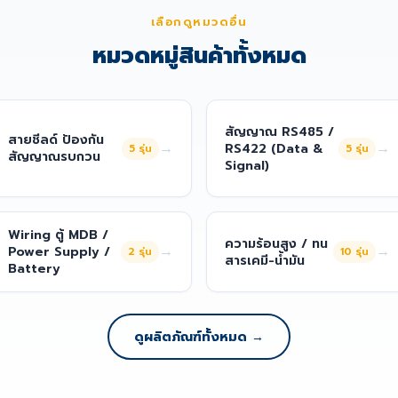
เลือกดูหมวดอื่น
หมวดหมู่สินค้าทั้งหมด
สัญญาณ RS485 /
สายชีลด์ ป้องกัน
→
→
RS422 (Data &
5
รุ่น
5
รุ่น
สัญญาณรบกวน
Signal)
Wiring ตู้ MDB /
ความร้อนสูง / ทน
→
→
Power Supply /
2
รุ่น
10
รุ่น
สารเคมี-น้ำมัน
Battery
ดูผลิตภัณฑ์ทั้งหมด →