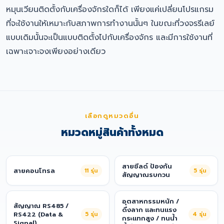
หมุนเวียนติดตั้งกับเครื่องจักรใดก็ได้ เพียงแค่เปลี่ยนโปรแกรม
ที่จะใช้งานให้เหมาะกับสภาพการทำงานนั้นๆ ในขณะที่วงจรรีเลย์
แบบเดิมนั้นจะเป็นแบบติดตั้งไปกับเครื่องจักร และมีการใช้งานที่
เฉพาะเจาะจงเพียงอย่างเดียว
เลือกดูหมวดอื่น
หมวดหมู่สินค้าทั้งหมด
สายชีลด์ ป้องกัน
สายคอนโทรล
11
รุ่น
5
รุ่น
สัญญาณรบกวน
อุตสาหกรรมหนัก /
สัญญาณ RS485 /
ดึงลาก และทนแรง
RS422 (Data &
5
รุ่น
4
รุ่น
กระแทกสูง / ทนน้ำ
Signal)