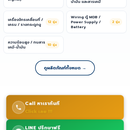
น้ำมัน และสารเคมี
Wiring ตู้ MDB /
เครื่องจักรเคลื่อนที่ /
12
รุ่น
Power Supply /
2
รุ่น
เครน / รางกระดูกงู
Battery
ความร้อนสูง / ทนสาร
10
รุ่น
เคมี-น้ำมัน
ดูผลิตภัณฑ์ทั้งหมด →
Call หาเราทันที
Click เลย !!!
LINE ปรึกษาฟรี