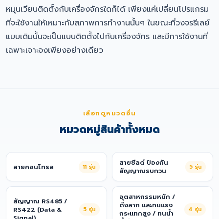
หมุนเวียนติดตั้งกับเครื่องจักรใดก็ได้ เพียงแค่เปลี่ยนโปรแกรม
ที่จะใช้งานให้เหมาะกับสภาพการทำงานนั้นๆ ในขณะที่วงจรรีเลย์
แบบเดิมนั้นจะเป็นแบบติดตั้งไปกับเครื่องจักร และมีการใช้งานที่
เฉพาะเจาะจงเพียงอย่างเดียว
เลือกดูหมวดอื่น
หมวดหมู่สินค้าทั้งหมด
สายชีลด์ ป้องกัน
สายคอนโทรล
11
รุ่น
5
รุ่น
สัญญาณรบกวน
อุตสาหกรรมหนัก /
สัญญาณ RS485 /
ดึงลาก และทนแรง
RS422 (Data &
5
รุ่น
4
รุ่น
กระแทกสูง / ทนน้ำ
Signal)