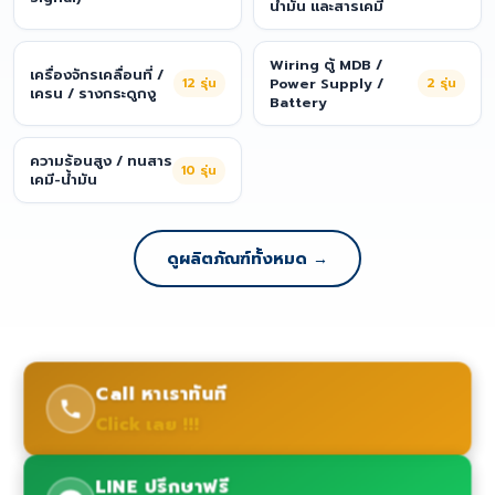
น้ำมัน และสารเคมี
Wiring ตู้ MDB /
เครื่องจักรเคลื่อนที่ /
12
รุ่น
Power Supply /
2
รุ่น
เครน / รางกระดูกงู
Battery
ความร้อนสูง / ทนสาร
10
รุ่น
เคมี-น้ำมัน
ดูผลิตภัณฑ์ทั้งหมด →
Call หาเราทันที
Click เลย !!!
LINE ปรึกษาฟรี